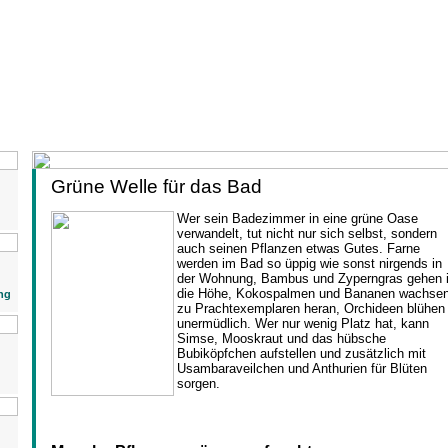
Grüne Welle für das Bad
Wer sein Badezimmer in eine grüne Oase
verwandelt, tut nicht nur sich selbst, sondern
auch seinen Pflanzen etwas Gutes. Farne
werden im Bad so üppig wie sonst nirgends in
der Wohnung, Bambus und Zyperngras gehen 
die Höhe, Kokospalmen und Bananen wachse
ng
zu Prachtexemplaren heran, Orchideen blühen
unermüdlich. Wer nur wenig Platz hat, kann
Simse, Mooskraut und das hübsche
Bubiköpfchen aufstellen und zusätzlich mit
Usambaraveilchen und Anthurien für Blüten
sorgen.