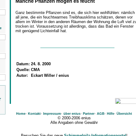
Manche Pflanzen mögen es feucht
Ganz bestimmte Pflanzen sind es, die sich hier wohlfühlen: nämlich
all jene, die ein feuchtwarmes Treibhausklima schätzen, denen vor
allem im Winter in den anderen Räumen der Wohnung die Luft viel z
trocken ist. Voraussetzung ist allerdings, dass das Bad ein Fenster
e
mit genügend Lichteinfall hat.
Datum:
24. 8. 2000
Quelle:
CMA
Autor:
Eckart Willer / enius
r
·
·
·
·
·
·
·
Home
Kontakt
Impressum
über enius
Partner
AGB
Hilfe
Übersicht
© 2000-2006 enius
Alle Angaben ohne Gewähr
Besuchen Sie das neue
Schimmelpilz-Informationsportal
!