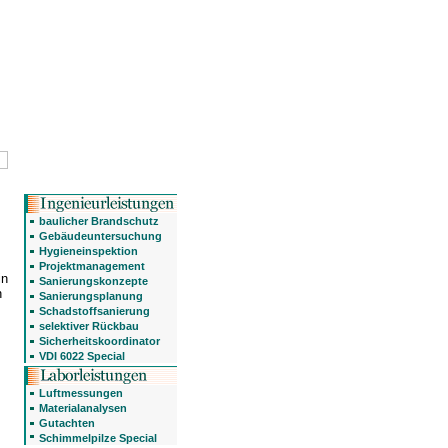
baulicher Brandschutz
Gebäudeuntersuchung
Hygieneinspektion
Projektmanagement
in
Sanierungskonzepte
n
Sanierungsplanung
Schadstoffsanierung
selektiver Rückbau
Sicherheitskoordinator
VDI 6022 Special
Luftmessungen
Materialanalysen
Gutachten
Schimmelpilze Special