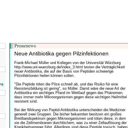
Neue Antibiotika gegen Pilzinfektionen
Frank-Michael Müller und Kollegen von der Universität Würzburg
http://www.uni-wuerzburg.de/index_3.html testen die Verträglichkeit
neuer Antibiotika, die auf der Basis von Peptiden schwierige
Pilzinfektionen heilen können sollen.
"Die Peptide töten die Pilze schnell ab, und das Risiko für eine
ng
Resistenzbildung ist gering", so Müller. Damit wäre die neue Art der
Antibiotika ein wichtiges Pfand im Wettlauf gegen das Phänomen,
dass immer mehr Mikroorganismen gegen diese wichtigen Heilmittel
resistent sind.
Bei der Wirkung von Peptid-Antibiotika unterscheiden die Mediziner
generell zwei Gruppen. Die bisher bekannten besitzen ein großes
Breitbandspektrum gegen Mikroorganismen und töten diese, in dem
sie die Zellmembranen durchlöchern, was zu einer Zellauflösung der
Krankheitserreger führt. Allerdings sind diese Peptide toxisch, haben