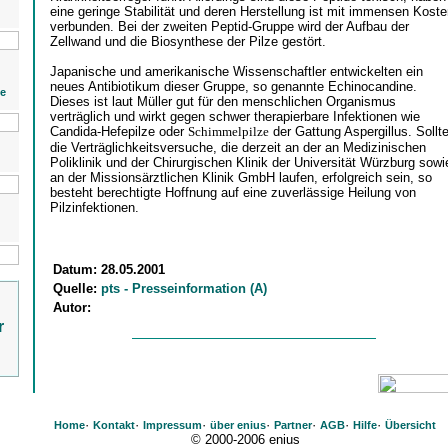
eine geringe Stabilität und deren Herstellung ist mit immensen Kost
verbunden. Bei der zweiten Peptid-Gruppe wird der Aufbau der
Zellwand und die Biosynthese der Pilze gestört.
Japanische und amerikanische Wissenschaftler entwickelten ein
neues Antibiotikum dieser Gruppe, so genannte Echinocandine.
ie
Dieses ist laut Müller gut für den menschlichen Organismus
verträglich und wirkt gegen schwer therapierbare Infektionen wie
Candida-Hefepilze oder
Schimmelpilze
der Gattung Aspergillus. Sollt
die Verträglichkeitsversuche, die derzeit an der an Medizinischen
Poliklinik und der Chirurgischen Klinik der Universität Würzburg sowi
an der Missionsärztlichen Klinik GmbH laufen, erfolgreich sein, so
besteht berechtigte Hoffnung auf eine zuverlässige Heilung von
Pilzinfektionen.
Datum:
28.05.2001
Quelle:
pts - Presseinformation (A)
Autor:
r
·
·
·
·
·
·
·
Home
Kontakt
Impressum
über enius
Partner
AGB
Hilfe
Übersicht
© 2000-2006 enius