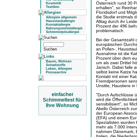
Österreich rund 30 P
Kosmetik
Textilien
erhalten", so Reinhar
Floridsdorf und Mitg
die Studie erstmals 
Allergien allgemein
Hausstauballergie
Alltag durch ihr Leid
Kontaktallergie
Prozent der 496 befr
Nahrungsmittelallergie
problematisch.
Schimmelpilzallergie
Bei der Gesamtzahl de
europäischen Durchsc
an Pollen-, Hausstau
Ausnahme ist die Katz
Prozent über dem eu
Bauen, Wohnen
um als zwei Drittel hö
Schadstoffe
Jarisch. Dabei falle 
Leben, Allergien
selbst keine Katze ha
Pressearchiv
Kontakt mit einer Kat
Fremdpersonen sensibi
Unsitte, Haustiere i
einfacher
"Durch Aufschlüsse 
wird die Öffentlichkei
Schimmeltest für
sensibilisiert", so M
Ihre Wohnung
Abello Österreich zum
der European Associa
(EFA) und einem Euro
Spezialisten wurden f
mehr als 7.000 Inter
nahmen Dänemark, De
Italien, die Nieder