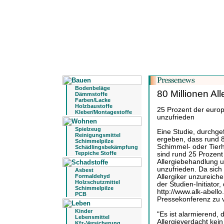
Bodenbeläge
80 Millionen All
Dämmstoffe
Farben/Lacke
Holzbaustoffe
25 Prozent der europ
Kleber/Montagestoffe
unzufrieden
Spielzeug
Eine Studie, durchge
Reinigungsmittel
ergeben, dass rund 
Schimmelpilze
Schimmel- oder Tierh
Schädlingsbekämpfung
Teppiche Stoffe
sind rund 25 Prozent 
Allergiebehandlung u
unzufrieden. Da sich
Asbest
Allergiker unzureiche
Formaldehyd
Holzschutzmittel
der Studien-Initiato
Schimmelpilze
http://www.alk-abello
PCB
Pressekonferenz zu 
Kinder
"Es ist alarmierend, d
Lebensmittel
Allergieverdacht kein
Kfz-Versicherung