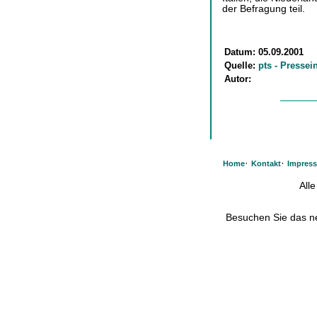
der Befragung teil.
Datum:
05.09.2001
Quelle:
pts - Pressei
Autor:
·
·
Home
Kontakt
Impres
All
Besuchen Sie das 