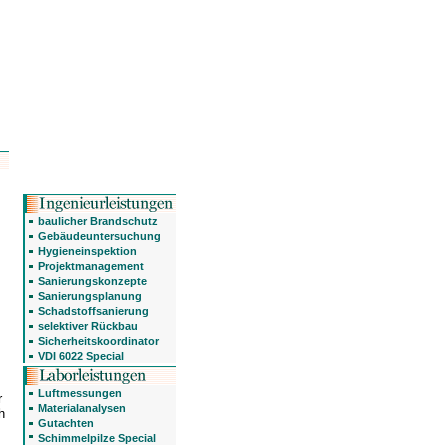
baulicher Brandschutz
Gebäudeuntersuchung
Hygieneinspektion
Projektmanagement
Sanierungskonzepte
Sanierungsplanung
Schadstoffsanierung
selektiver Rückbau
Sicherheitskoordinator
VDI 6022 Special
Luftmessungen
r
Materialanalysen
h
Gutachten
Schimmelpilze Special