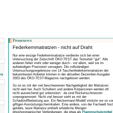
Federkernmatratzen - nicht auf Draht
Nur eine einzige Federkernmatratze verdiente sich bei einer
Untersuchung der Zeitschrift ÖKO-TEST das Testurteil "gut". Alle
anderen fielen mehr oder weniger durch - vor allem, weil sie im
aufwändigen Praxistest versagten. Die vollständigen
Untersuchungsergebnisse von 14 Taschenfederkernmatratzen der
bekanntesten Anbieter können in der aktuellen Dezember-Ausgabe
ng
2003 des ÖKO-TEST-Magazins nachgelesen werden.
So ist es mit der viel beschworenen Nachgiebigkeit der Matratzen
nicht weit her. Auch Schultern und andere Körperzonen werden oft
nicht ausreichend gut unterstützt - da sind Rückenschmerzen
vorprogrammiert. Nicht viel besser sieht es mit der
Schadstoffbelastung aus: Ein Neckermann-Modell strotzte nur so vo
giftigen Ausrüstungschemikalien. Eine andere, von der Fachwelt hoc
gelobte, teure Matratze enthielt erhebliche Mengen
phoshororganischer Verbindungen, die etwa als
Flammschutzmittel