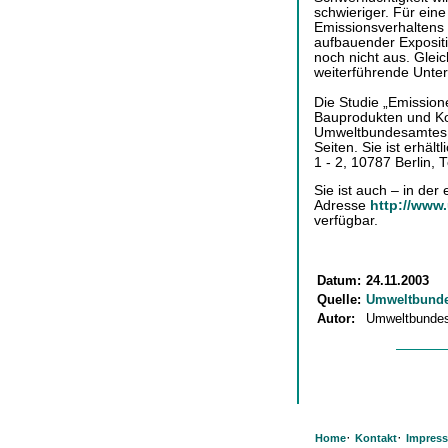
schwieriger. Für ein
Emissionsverhaltens
aufbauender Exposit
noch nicht aus. Gleic
weiterführende Unte
Die Studie „Emissio
Bauprodukten und Ko
Umweltbundesamtes a
Seiten. Sie ist erhäl
1 - 2, 10787 Berlin, 
Sie ist auch – in der
Adresse
http://www
verfügbar.
Datum:
24.11.2003
Quelle:
Umweltbund
Autor:
Umweltbunde
·
·
Home
Kontakt
Impres