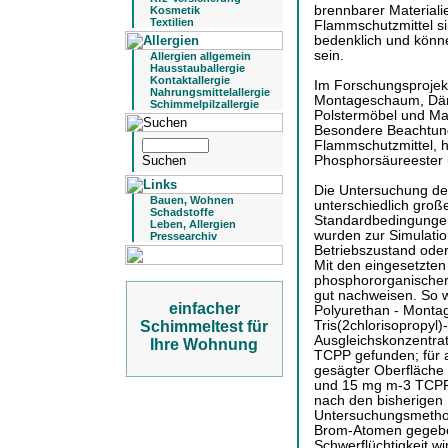
brennbarer Materiali
Kosmetik
Textilien
Flammschutzmittel si
bedenklich und könn
sein.
Allergien allgemein
Hausstauballergie
Kontaktallergie
Im Forschungsprojek
Nahrungsmittelallergie
Montageschaum, Däm
Schimmelpilzallergie
Polstermöbel und Ma
Besondere Beachtung
Flammschutzmittel, h
Phosphorsäureester 
Die Untersuchung der
Bauen, Wohnen
unterschiedlich gro
Schadstoffe
Standardbedingungen
Leben, Allergien
wurden zur Simulati
Pressearchiv
Betriebszustand ode
Mit den eingesetzten 
phosphororganischer 
gut nachweisen. So w
einfacher
Polyurethan - Mont
Tris(2chlorisopropyl)
Schimmeltest für
Ausgleichskonzentra
Ihre Wohnung
TCPP gefunden; für 
gesägter Oberfläche
und 15 mg m-3 TCPP.
nach den bisherigen
Untersuchungsmethod
Brom-Atomen gegebe
Schwerflüchtigkeit w