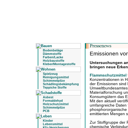
Bodenbeläge
Emissionen von
Dämmstoffe
Farben/Lacke
Holzbaustoffe
Untersuchungen a
Kleber/Montagestoffe
bringen neue Erken
Spielzeug
Flammschutzmittel
Reinigungsmittel
Konzentrationen in 
Schimmelpilze
der Emissionen sind 
Schädlingsbekämpfung
Teppiche Stoffe
Umweltbundesamtes (
Materialforschung u
Konsumgütern das Em
Asbest
Mit den aktuell veröf
Formaldehyd
Holzschutzmittel
umfangreiche Daten v
Schimmelpilze
phosphororganische 
PCB
emittierten Mengen 
Kinder
Zur Stoffgruppe der
Lebensmittel
chemische Verbindung
Kfz-Versicherung