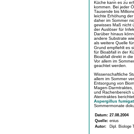
Küche kann es zu er
kommen. Bei jeder Ö
Tausende bis Million
leichte Erhöhung der 
daher im Sommer nich
gewisses Maß nicht 
der Auslöser für Infe
Darüber hinaus könne
andere Substrate wie
als weitere Quelle fü
Grund empfiehlt es 
für Bioabfall in der 
Bioabfall direkt in d
Vor allem im Sommer 
geachtet werden.
Wissenschaftliche St
allem im Sommer ver
Entsorgung von Biomü
Magen-Darmtraktes,
und Rachenbereich 
Atemtraktes berichte
Aspergillus fumiga
Sommermonate dokum
Datum:
27.08.2004
Quelle:
enius
Autor:
Dipl. Biologe