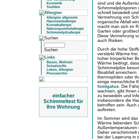
sind und die Außenl
Kosmetik
Textilien
Schimmelpilzsporen mi
schnell besiedelt und
Vermehrung von Schi
Allergien allgemein
Hausstauballergie
organische Abfall wir
Kontaktallergie
macht man sich im 
Nahrungsmittelallergie
Garten oder großtec
Schimmelpilzallergie
Diese Vermehrung von
auch Risiken.
Durch die hohe Stoff
verstärkt Wärme frei
hoher körperlicher Be
Bauen, Wohnen
Wärme bedingt, dass
Schadstoffe
Schimmelpilze beson
Leben, Allergien
Bioabfall anreichern
Pressearchiv
thermophilen oder t
einige menschliche K
fumigatus
. Die Fäh
wachsen, gibt ihnen 
einfacher
zu besiedeln und Inf
insbesondere die Hau
Schimmeltest für
betroffen sein. Auch
Ihre Wohnung
auftreten.
Im Sommer wird das
Wärme liebenden Sch
Außentemperaturen un
Daher verschimmelt d
bei der Lagerung in d