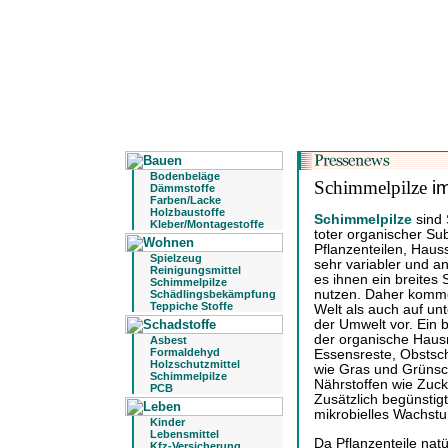
Bodenbeläge
Schimmelpilze
im
Dämmstoffe
Farben/Lacke
Holzbaustoffe
Schimmelpilze
sind 
Kleber/Montagestoffe
toter organischer Sub
Pflanzenteilen, Hau
Spielzeug
sehr variabler und a
Reinigungsmittel
es ihnen ein breites
Schimmelpilze
nutzen. Daher komme
Schädlingsbekämpfung
Teppiche Stoffe
Welt als auch auf un
der Umwelt vor. Ein b
der organische Hausm
Asbest
Formaldehyd
Essensreste, Obstsc
Holzschutzmittel
wie Gras und Grünsch
Schimmelpilze
Nährstoffen wie Zuck
PCB
Zusätzlich begünstig
mikrobielles Wachst
Kinder
Lebensmittel
Da Pflanzenteile nat
Kfz-Versicherung