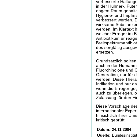
verbesserte Haltungs
in der Hühner-, Pute
engem Raum gehalte
Hygiene- und Impfma
verbessert werden. De
wirksame Substanzen 
werden. Im Klartext 
welcher Erreger im B
Antibiotikum er reagie
Breitspektrumantibio
des sorgfältig ausge
ersetzen.
Grundsätzlich sollt
auch in der Humanme
Fluorchinolone und C
Generation, nur für 
werden. Diese Therap
Indikation und nur d
wenn die Erreger gege
auch zu überlegen, ob
Zulassung für den Ein
Diese Vorschläge des
internationaler Exp
hinsichtlich ihrer U
kritisch geprüft.
Datum:
24.11.2004
Quelle:
Bundesinstitu