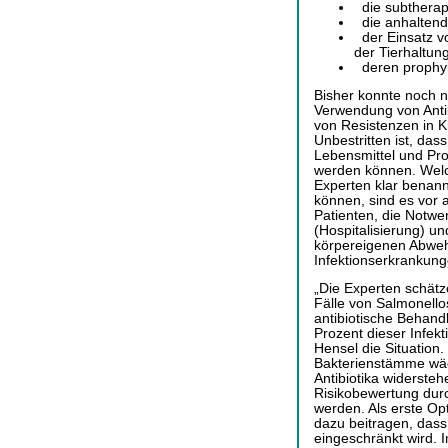
die subtherape
die anhaltend
der Einsatz vo
der Tierhaltun
deren prophyl
Bisher konnte noch n
Verwendung von Antib
von Resistenzen in 
Unbestritten ist, das
Lebensmittel und Pr
werden können. Welc
Experten klar benann
können, sind es vor 
Patienten, die Notw
(Hospitalisierung) un
körpereigenen Abwehr
Infektionserkrankun
„Die Experten schätze
Fälle von Salmonello
antibiotische Behand
Prozent dieser Infekt
Hensel die Situation.
Bakterienstämme wäch
Antibiotika widersteh
Risikobewertung du
werden. Als erste O
dazu beitragen, dass 
eingeschränkt wird. 