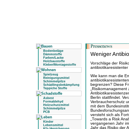
Bodenbeläge
Weniger Antibi
Dämmstoffe
Farben/Lacke
Holzbaustoffe
Vorschläge der Risik
Kleber/Montagestoffe
antibiotikaresistent
Spielzeug
Wie kann man die En
Reinigungsmittel
antibiotikaresistente
Schimmelpilze
begrenzen? Diese Fr
Schädlingsbekämpfung
Teppiche Stoffe
„Risikomanagement 
Antibiotikaresistenz
Berlin stattfindet. V
Asbest
Verbraucherschutz un
Formaldehyd
Holzschutzmittel
mit dem Bundesinstit
Schimmelpilze
Bundesforschungsans
PCB
versteht sich als Fo
„Towards a Risk Analy
Kinder
vergangenen Jahr im 
Lebensmittel
Jahr das Risiko der 
Kfz-Versicherung