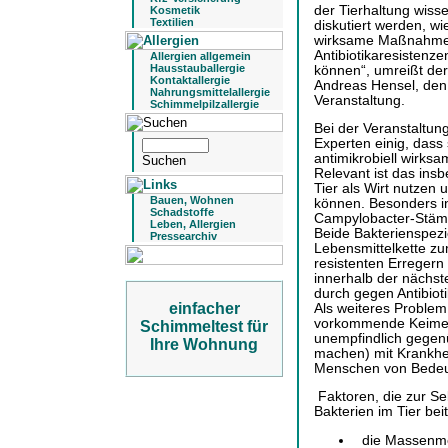
der Tierhaltung wisse
Kosmetik
Textilien
diskutiert werden, wi
wirksame Maßnahmen
Antibiotikaresistenz
Allergien allgemein
Hausstauballergie
können“, umreißt der
Kontaktallergie
Andreas Hensel, den
Nahrungsmittelallergie
Veranstaltung.
Schimmelpilzallergie
Bei der Veranstaltun
Experten einig, dass
antimikrobiell wirks
Relevant ist das ins
Tier als Wirt nutze
Bauen, Wohnen
können. Besonders i
Schadstoffe
Campylobacter-Stämm
Leben, Allergien
Beide Bakterienspez
Pressearchiv
Lebensmittelkette zu
resistenten Erregern 
innerhalb der nächste
durch gegen Antibioti
einfacher
Als weiteres Problem
vorkommende Keime i
Schimmeltest für
unempfindlich gegen
Ihre Wohnung
machen) mit Krankhe
Menschen von Bedeu
Faktoren, die zur Se
Bakterien im Tier bei
die Massenme