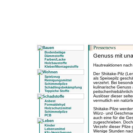
Bodenbeläge
Genuss mit un
Dämmstoffe
Farben/Lacke
Holzbaustoffe
Hautreaktionen nach 
Kleber/Montagestoffe
Der Shiitake-Pilz (L
Spielzeug
als Speisepilz gesch
Reinigungsmittel
verzehrt. Bei beson
Schimmelpilze
kulinarische Genuss 
Schädlingsbekämpfung
Teppiche Stoffe
peitschenhiebähnlic
Auslöser dieser selt
vermutlich ein natürli
Asbest
Formaldehyd
Holzschutzmittel
Shiitake-Pilze werde
Schimmelpilze
Würz- und Geschmack
PCB
auch eine für die Ge
zugeschrieben. Doch
Kinder
Verzehr dieser Pilz
Lebensmittel
Wenige Stunden nach 
Kfz-Versicherung