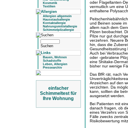
oder Flagellanten-Der
Kosmetik
vermutlich um eine Ü
Textilien
enthaltene Polysacch
Allergien allgemein
Peitschenhiebähnlic
Hausstauballergie
Kontaktallergie
und Beinen sowie im
Nahrungsmittelallergie
allem nach dem Genu
Schimmelpilzallergie
Pilzen beobachtet. D
Pilze nur gut durchg
verzehren. Neuere Be
hin, dass die Zuberei
Gesundheitsstörung 
Auch bei Verbraucher
Bauen, Wohnen
oder -gebratene Pilzg
Schadstoffe
eine Shiitake-Dermati
Leben, Allergien
bisher nur wenige Fä
Pressearchiv
Das BfR rät, nach Ve
Unverträglichkeitsre
Anzeichen auf den we
verzichten. Da mögli
einfacher
kann, sollten die be
Schimmeltest für
ausgesetzt werden.
Ihre Wohnung
Bei Patienten mit ein
danach fragen, ob d
eines Verzehrs von Sh
Fälle zwecks zentral
Risikobewertung mitz