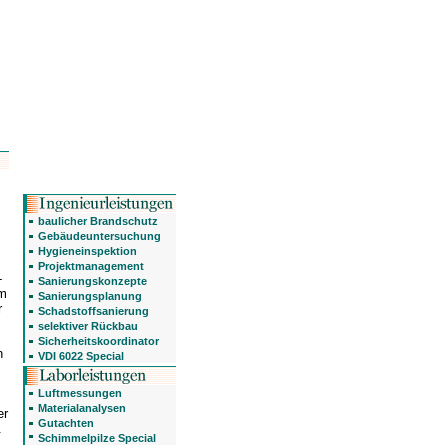
baulicher Brandschutz
Gebäudeuntersuchung
Hygieneinspektion
Projektmanagement
-
Sanierungskonzepte
um
Sanierungsplanung
r
Schadstoffsanierung
selektiver Rückbau
Sicherheitskoordinator
n
VDI 6022 Special
Luftmessungen
Materialanalysen
er
Gutachten
.
Schimmelpilze Special