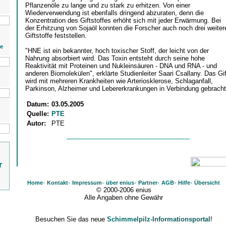
Pflanzenöle zu lange und zu stark zu erhitzen. Von einer
Wiederverwendung ist ebenfalls dringend abzuraten, denn die
Konzentration des Giftstoffes erhöht sich mit jeder Erwärmung. Bei
der Erhitzung von Sojaöl konnten die Forscher auch noch drei weiter
Giftstoffe feststellen.
ie
"HNE ist ein bekannter, hoch toxischer Stoff, der leicht von der
Nahrung absorbiert wird. Das Toxin entsteht durch seine hohe
Reaktivität mit Proteinen und Nukleinsäuren - DNA und RNA - und
anderen Biomolekülen", erklärte Studienleiter Saari Csallany. Das Gif
wird mit mehreren Krankheiten wie Arteriosklerose, Schlaganfall,
Parkinson, Alzheimer und Lebererkrankungen in Verbindung gebracht
Datum:
03.05.2005
Quelle:
PTE
Autor:
PTE
r
·
·
·
·
·
·
·
Home
Kontakt
Impressum
über enius
Partner
AGB
Hilfe
Übersicht
© 2000-2006 enius
Alle Angaben ohne Gewähr
Besuchen Sie das neue
Schimmelpilz-Informationsportal
!