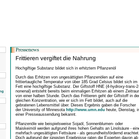
Frittieren vergiftet die Nahrung
Hochgiftige Substanz bildet sich in erhitztem Pflanzenöl
Durch das Erhitzen von ungesättigten Pflanzenölen auf eine
frittiertaugliche Temperatur von über 185 Grad Celsius bildet sich im
Fett eine hochgiftige Substanz. Der Giftstoff HNE (4-hydroxy-trans-2
nonenal) entsteht bereits beim einmaligen Erhitzen ab einem Zeitra
ng
von einer halben Stunde. Durch das Frittieren geht der Giftstoff in de
gleichen Konzentration, wie er sich im Fett bildet, auch auf die
gebratenen Lebensmittel über. Dieses Ergebnis gaben die Forscher
der University of Minnesota
http://www.umn.edu
heute, Dienstag, i
einer Presseaussendung bekannt.
Pflanzenöle wie beispielsweise Sojaöl, Sonnenblumen- oder
Maiskeimöl werden aufgrund ihres hohen Gehalts an Linolsäure - ein
mehrfach ungesättigten Fettsäure - als gesundheitsfördernd erachtet
Doch aufgrund der jüngsten Ergebnisse raten die Experten davon ab