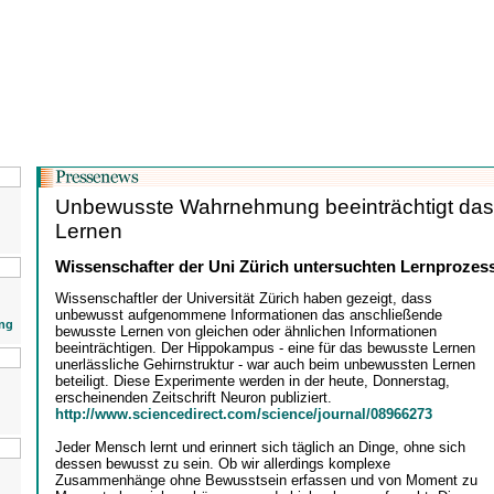
Unbewusste Wahrnehmung beeinträchtigt das
Lernen
Wissenschafter der Uni Zürich untersuchten Lernprozes
Wissenschaftler der Universität Zürich haben gezeigt, dass
unbewusst aufgenommene Informationen das anschließende
ng
bewusste Lernen von gleichen oder ähnlichen Informationen
beeinträchtigen. Der Hippokampus - eine für das bewusste Lernen
unerlässliche Gehirnstruktur - war auch beim unbewussten Lernen
beteiligt. Diese Experimente werden in der heute, Donnerstag,
erscheinenden Zeitschrift Neuron publiziert.
http://www.sciencedirect.com/science/journal/08966273
Jeder Mensch lernt und erinnert sich täglich an Dinge, ohne sich
dessen bewusst zu sein. Ob wir allerdings komplexe
Zusammenhänge ohne Bewusstsein erfassen und von Moment zu