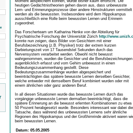
Moment abspeichern können, wurde bisher kaum erforscht. Die
heutigen Gedächtnistheorien gehen davon aus, dass unbewusste
Lern- und Erinnerungsprozesse über andere Hirnstrukturen vermittelt
werden als die bewussten. Insbesondere wird dem Hippokampus
ausschließlich eine Rolle beim bewussten Lernen und Erinnern
zugeordnet.
ie
Das Forscherteam um Katharina Henke von der Abteilung für
Psychiatrische Forschung der Universität Zürich
http://www.unizh.
konnte nun zeigen, dass Bilder von Gesichtern mit einer
Berufsbezeichnung (z.B. Physiker) trotz der extrem kurzen
Darbietungszeit von 17 Tausendstel Sekunden durch das
Nervensystem verarbeitet werden. Obwohl nicht bewusst
wahrgenommen, wurden die Gesichter und die Berufsbezeichnungen
augenblicklich erfasst und vom Gehirn unbewusst in einen
Bedeutungszusammenhang gestellt. Diese
Bedeutungszusammenhänge wurden abgespeichert und
beeinträchtigten das spätere bewusste Lernen derselben Gesichter,
welche entweder mit demselbem Beruf kombiniert wurden oder mit
einem ähnlichen oder ganz anderen Beruf.
In all diesen Situationen wurde das bewusste Lernen durch das
r
vorgängige unbewusste Lernen dermaßen beeinträchtigt, dass die
spätere Erinnerung an die bewusst erlernten Kombinationen zu etwa
50 Prozent herabgesetzt wurde. Besonders interessant war dabei die
Tatsache, dass während des unbewussten Lernens sehr ähnliche
Regionen des Hippokampus und der Großhirnrinde aktiviert waren wi
beim bewussten Lernen.
Datum:
05.05.2005