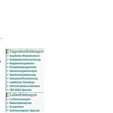
baulicher Brandschutz
Gebäudeuntersuchung
s
Hygieneinspektion
Projektmanagement
Sanierungskonzepte
Sanierungsplanung
Schadstoffsanierung
selektiver Rückbau
Sicherheitskoordinator
VDI 6022 Special
Luftmessungen
Materialanalysen
Gutachten
Schimmelpilze Special