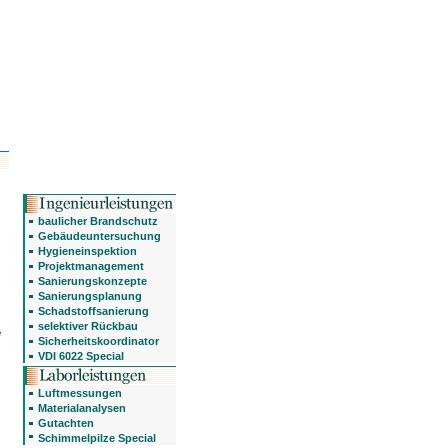
baulicher Brandschutz
Gebäudeuntersuchung
Hygieneinspektion
Projektmanagement
Sanierungskonzepte
Sanierungsplanung
Schadstoffsanierung
selektiver Rückbau
e
Sicherheitskoordinator
VDI 6022 Special
Luftmessungen
Materialanalysen
Gutachten
Schimmelpilze Special