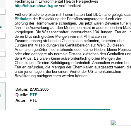
Fachmagazin Environmental Health Perspectives
http://ehp.niehs.nih.gov
veröffentlicht.
Frühere Studienprojekte mit Tieren hatten laut BBC nahe gelegt, das
Phthalate
die Entwicklung der Fortpflanzungsorgane durch eine
Störung der Hormonwerte schädigen. Bis jetzt waren Beweise für ein
ie
ähnliche Auswirkung auf den Menschen nicht in ausreichendem Maß
vorgelegen. Die Wissenschafter untersuchten 134 Jungen. Frauen, i
deren Blut sich größere Mengen von mit Phthalaten in
Zusammenhang stehenden Chemikalien befanden, brachten eher
Jungen mit Missbildungen im Genitalbereich zur Welt. Zu diesen
Anomalien gehörten hochstehende oder kleine Hoden, kleine Peniss
oder eine geringere als normale Distanz zwischen den Genitalien un
dem Anus. Es waren keine außerordentlich großen Mengen der
Chemikalien für eine Schädigung erforderlich. Anomalien wurden bei
Frauen gefunden, die Mengen der Chemikalien ausgesetzt waren, di
unter jenen lagen, die bei einem Viertel der US-amerikanischen
Bevölkerung nachgewiesen werden können.
Datum:
27.05.2005
Quelle:
PTE
r
Autor:
PTE