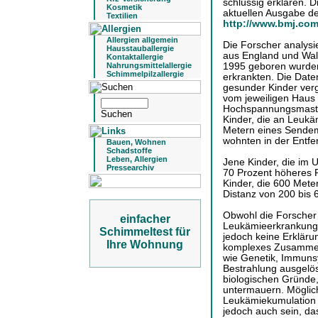
schlüssig erklären. D
Kosmetik
aktuellen Ausgabe de
Textilien
http://www.bmj.co
Allergien allgemein
Die Forscher analysi
Hausstauballergie
aus England und Wal
Kontaktallergie
1995 geboren wurde
Nahrungsmittelallergie
Schimmelpilzallergie
erkrankten. Die Date
gesunder Kinder ver
vom jeweiligen Haus
Hochspannungsmasten
Kinder, die an Leukä
Metern eines Sendem
wohnten in der Entfe
Bauen, Wohnen
Schadstoffe
Leben, Allergien
Jene Kinder, die im 
Pressearchiv
70 Prozent höheres R
Kinder, die 600 Meter
Distanz von 200 bis 
Obwohl die Forscher 
einfacher
Leukämieerkrankunge
Schimmeltest für
jedoch keine Erklär
Ihre Wohnung
komplexes Zusammen
wie Genetik, Immuns
Bestrahlung ausgelöst
biologischen Gründe
untermauern. Möglich
Leukämiekumulation i
jedoch auch sein, da