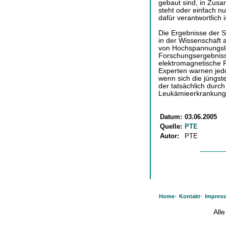
gebaut sind, in Zus
steht oder einfach n
dafür verantwortlich i
Die Ergebnisse der S
in der Wissenschaft 
von Hochspannungsl
Forschungsergebniss
elektromagnetische F
Experten warnen jed
wenn sich die jüngste
der tatsächlich durc
Leukämieerkrankunge
Datum:
03.06.2005
Quelle:
PTE
Autor:
PTE
·
·
Home
Kontakt
Impres
All