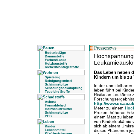
Bodenbeläge
Hochspannungs
Dämmstoffe
Farben/Lacke
Leukämieauslö
Holzbaustoffe
Kleber/Montagestoffe
Das Leben neben d
Kindern um bis zu 
Spielzeug
Reinigungsmittel
Schimmelpilze
In der unmittelbar
Schädlingsbekämpfung
leben führt bei Kind
Teppiche Stoffe
Risiko an Leukämie z
Forschungsergebnisse
Asbest
http://www.ox.ac.u
Formaldehyd
Meter zu einem
Hoc
Holzschutzmittel
Prozent höheres Erk
Schimmelpilze
PCB
einem Mast zu leben 
von Kinderleukämie ve
sich ab einem Umkre
Kinder
Lebensmittel
dieses Phänomen jedo
Kfz-Versicherung