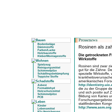
Bodenbeläge
Rosinen als za
Dämmstoffe
Farben/Lacke
Holzbaustoffe
Die getrockneten 
Kleber/Montagestoffe
Wirkstoffe
Spielzeug
Rosinen sind zwar zi
Reinigungsmittel
gut für die Zähne. D
Schimmelpilze
spezielle Wirkstoffe,
Schädlingsbekämpfung
Teppiche Stoffe
krankheitsverursac
amerikanisches Forsch
http://dentistry.uic
Asbest
Formaldehyd
die zu der Gruppe d
Holzschutzmittel
und sich positiv auf
Schimmelpilze
Bildung von Karies 
PCB
Forschungsergebnisse
stattfindenden Kongr
Kinder
http://www.asm.or
Lebensmittel
Kfz-Versicherung