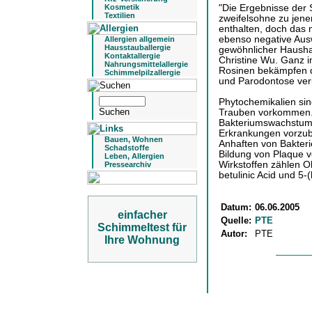
"Die Ergebnisse der 
Kosmetik
Textilien
zweifelsohne zu jen
enthalten, doch das m
ebenso negative Aus
Allergien allgemein
Hausstauballergie
gewöhnlicher Haushalt
Kontaktallergie
Christine Wu. Ganz i
Nahrungsmittelallergie
Rosinen bekämpfen d
Schimmelpilzallergie
und Parodontose ver
Phytochemikalien sind
Trauben vorkommen. 
Bakteriumswachstum 
Erkrankungen vorzub
Bauen, Wohnen
Anhaften von Bakteri
Schadstoffe
Bildung von Plaque ve
Leben, Allergien
Wirkstoffen zählen Ol
Pressearchiv
betulinic Acid und 5-
Datum:
06.06.2005
einfacher
Quelle:
PTE
Schimmeltest für
Autor:
PTE
Ihre Wohnung