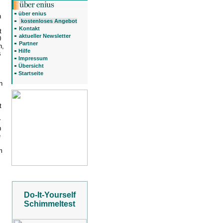
über enius
n
kostenloses Angebot
Kontakt
t
aktueller Newsletter
0
Partner
h,
Hilfe
s
Impressum
Übersicht
Startseite
n
t
r
n
e
m
Do-It-Yourself
Schimmeltest