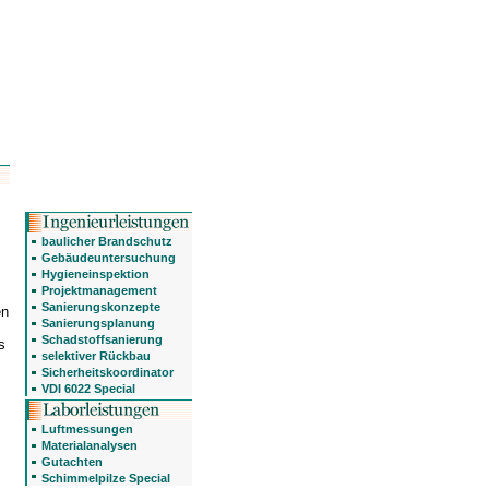
baulicher Brandschutz
Gebäudeuntersuchung
Hygieneinspektion
Projektmanagement
Sanierungskonzepte
en
Sanierungsplanung
Schadstoffsanierung
s
selektiver Rückbau
Sicherheitskoordinator
VDI 6022 Special
Luftmessungen
Materialanalysen
Gutachten
Schimmelpilze Special