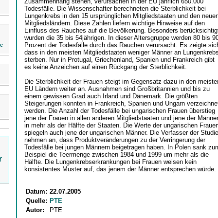
Zusammenhang stehen, verursachen in der EU jährlich 650.000
Todesfälle. Die Wissenschafter berechneten die Sterblichkeit bei
Lungenkrebs in den 15 ursprünglichen Mitgliedstaaten und den neue
Mitgliedsländern. Diese Zahlen liefern wichtige Hinweise auf den
Einfluss des Rauches auf die Bevölkerung. Besonders berücksichtig
wurden die 35 bis 54jährigen. In dieser Altersgruppe werden 80 bis 9
Prozent der Todesfälle durch das Rauchen verursacht. Es zeigte sic
ie
dass in den meisten Mitgliedstaaten weniger Männer an Lungenkreb
sterben. Nur in Protugal, Griechenland, Spanien und Frankreich gibt
es keine Anzeichen auf einen Rückgang der Sterblichkeit.
Die Sterblichkeit der Frauen steigt im Gegensatz dazu in den meiste
EU Ländern weiter an. Ausnahmen sind Großbritannien und bis zu
einem gewissen Grad auch Irland und Dänemark. Die größten
Steigerungen konnten in Frankreich, Spanien und Ungarn verzeichne
werden. Die Anzahl der Todesfälle bei ungarischen Frauen überstieg
jene der Frauen in allen anderen Mitgliedstaaten und jene der Männe
in mehr als der Hälfte der Staaten. Die Werte der ungarischen Fraue
spiegeln auch jene der ungarischen Männer. Die Verfasser der Studi
nehmen an, dass Produktveränderungen zu der Verringerung der
Todesfälle bei jungen Männern beigetragen haben. In Polen sank zu
Beispiel die Teermenge zwischen 1984 und 1999 um mehr als die
r
Hälfte. Die Lungenkrebserkrankungen bei Frauen weisen kein
konsistentes Muster auf, das jenem der Männer entsprechen würde.
Datum:
22.07.2005
Quelle:
PTE
Autor:
PTE