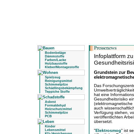
Bodenbeläge
Infoplattform z
Dämmstoffe
Farben/Lacke
Gesundheitsris
Holzbaustoffe
Kleber/Montagestoffe
Grundstein zur Be
elektromagnetische
Spielzeug
Reinigungsmittel
Schimmelpilze
Das Forschungszentr
Schädlingsbekämpfung
Umweltverträglichke
Teppiche Stoffe
hat eine Information
Gesundheitsrisiko ei
Asbest
(elektromagnetische
Formaldehyd
auch wissenschaftlich
Holzschutzmittel
Verfügung stehen, vor
Schimmelpilze
PCB
veröffentlichten Arb
übersetzt.
Kinder
Lebensmittel
"
Elektrosmog
" ist 
Kfz-Versicherung