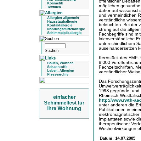
öffentlicher Debatte
Kosmetik
möglichen gesundheit
Textilien
daher auf wissenschaf
und vermeintlichen R
Allergien allgemein
verständliche wissens
Hausstauballergie
beleuchten. Bei der
Kontaktallergie
streng auf die allgem
Nahrungsmittelallergie
Schimmelpilzallergie
Fachbegriffe sind mit
laienverständliche Er
unterschiedlichem Sa
auseinandersetzen k
Kernstück des EMF-P
8.000 Veröffentlichu
Bauen, Wohnen
Fachzeitschriften. M
Schadstoffe
Leben, Allergien
verständlicher Weise
Pressearchiv
Das Forschungszentr
Umweltverträglichkei
1998 gegründet und g
Rheinisch-Westfälis
einfacher
http://www.rwth-a
Schimmeltest für
unter anderen die Er
Ihre Wohnung
Publikationen in ein
elektromagnetischer
Implantaten sowie di
therapeutischer Verf
Wechselwirkungen el
Datum:
14.07.2005