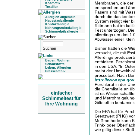
Membranen, die der 
Kosmetik
Textilien
entsprechen und ähnli
Fasern sind mit Wasse
durch die das kontam
Allergien allgemein
Hausstauballergie
System reinigt vier 
Kontaktallergie
Rittmann hat im kali
Nahrungsmittelallergie
Test unterzogen. Die
Schimmelpilzallergie
allerdings um das 1
Abwasser einer Kleins
Bisher hatten die Wis
versucht, die mit Ess
Allerdings produziert
Bauen, Wohnen
enthielten. Perchlorat
Schadstoffe
in den USA. "In Öster
Leben, Allergien
meint der Umweltbio
Pressearchiv
pressetext. Nach Be
http://www.epa.go
Perchlorat in der Umwe
die Chemikalie an übe
einfacher
ist es Wissenschaftl
und Metrohm gelunge
Schimmeltest für
Giftstoff in kontamin
Ihre Wohnung
Die EPA hat für Perch
Grenzwert (PHG) von
Meßmethode kann Kon
Trink- oder Oberflä
wie giftig dieser Sto