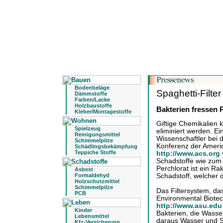
Bodenbeläge
Spaghetti-Filter
Dämmstoffe
Farben/Lacke
Holzbaustoffe
Bakterien fressen 
Kleber/Montagestoffe
Giftige Chemikalien k
Spielzeug
eliminiert werden. Ei
Reinigungsmittel
Wissenschaftler bei d
Schimmelpilze
Konferenz der Ameri
Schädlingsbekämpfung
Teppiche Stoffe
http://www.acs.org
v
Schadstoffe wie zum 
Perchlorat ist ein Rak
Asbest
Schadstoff, welcher d
Formaldehyd
Holzschutzmittel
Schimmelpilze
Das Filtersystem, da
PCB
Environmental Biotec
http://www.asu.ed
Kinder
Bakterien, die Wasse
Lebensmittel
daraus Wasser und S
Kfz-Versicherung