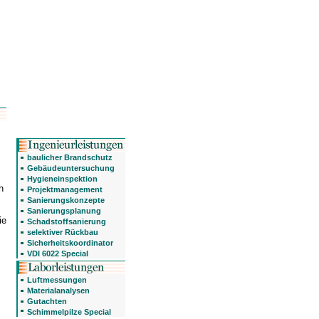
baulicher Brandschutz
Gebäudeuntersuchung
Hygieneinspektion
h
Projektmanagement
Sanierungskonzepte
Sanierungsplanung
ie
Schadstoffsanierung
selektiver Rückbau
Sicherheitskoordinator
VDI 6022 Special
Luftmessungen
Materialanalysen
Gutachten
Schimmelpilze Special