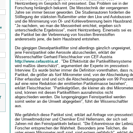
Heintzenberg im Gespräch mit pressetext. Das Problem sei in der
Forschung hinlänglich bekannt. Die Messtechnik der vergangenen
Jahre sei immer besser geworden. Die Studienautoren forderten die
Stilllegung der stärksten Rußemitter unter den Lkw und Autobussen
und die Minimierung von Öl- und Kohleverbrennung beim Hausbrand.
"Je nachdem, wo man die Messeinheit errichtet, ergeben sich
ie
unterschiedliche Ergebnisse", meint Heintzenberg. Einerseits sei es
die Partikel bei der Verbrennung von fossilen Brennstoffen
andererseits jene, die beim Hausbrand entstehen.
Die gängigen Dieselpartikelfilter sind allerdings gänzlich ungeeignet,
jene Feinstpartikel oder Aerosole abzuscheiden, erklärt der
Wissenschaftler Gerhard Fleischhacker von CEF-Austria
http://www.cefaustria.at
. "Die Effektivität der Partikelfiltersysteme
wird maßlos überschätzt", argumentiert der Experte im pressetext-
Interview. Es wurde bisher immer die Definition vorenthalten, dass n
Partikel, die größer als fünf Mikrometer sind, von der Abscheidung d
Filter erfassbar sind und sich die Abscheidungsgrade von 99 Prozent
auf eine reine Reduktion der emittierten Partikelmasse beziehen",
erklärt Fleischhacker. "Partikelgrößen, die kleiner als drei Mikromete
sind, können mit diesen Partikelfiltern ausnahmslos nicht
r
abgeschieden werden. Die lungengängigen Feinstpartikel werden
somit weiter an die Umwelt abgegeben", führt der Wissenschaftler
aus.
Wie gefährlich diese Partikel sind, erklärt auf Anfrage von pressetext
der Umweltmediziner und Chemiker Emil Hellemann, der sich seit
Jahren mit den Feinstpartikeln befasst. "Die Erkenntnisse der Leibni
Forscher entsprechen der Wahrheit. Besonders jene Teilchen, die
unter einem Mikrometer groß sind, sind extrem gefährlich", erklärt de