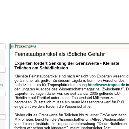
Feinstaubpartikel als tödliche Gefahr
Experten fordert Senkung der Grenzwerte - Kleinste
Teilchen am Schädlichsten
Kleinste Feinstaubpartikel sind nach Ansicht von Experten wesentlic
gefährlicher als große. Zu diesem Ergebnis kommen Forscher des
Leibniz-Instituts für Troposphärenforschung
http://www.tropos.de
in
ng
der jüngsten Ausgabe des Wissenschaftsmagazins "Zwischenruf". D
Experten schlagen daher vor, die seit Januar 2005 geltende EU-
Richtlinie auf Partikel unter einem Tausendstel Millimeter zu
begrenzen. Zusätzlich müsse ein neuer Massengrenzwert für Ruß
eingeführt werden, fordern die Wissenschaftler.
Bisher gibt es Grenzwerte für Teilchen bis zu einer Größe von zehn
Mikrometer, berichten die Wissenschaftler um Alfred Wiedensohler
vom Leibniz-Instituts für Troposphärenforschung. "Diese Richtlinien
fordern wir schon seit längerem", meint Institutsleiter Jost