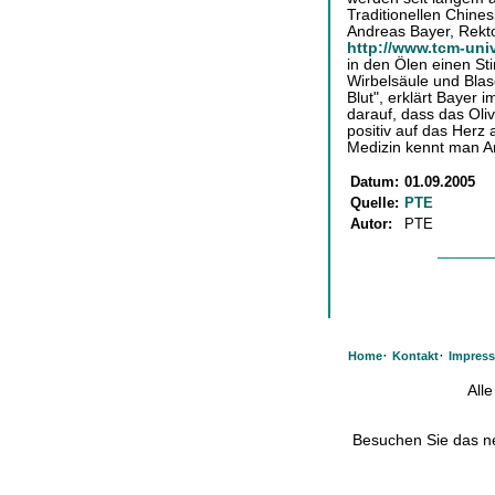
Traditionellen Chine
Andreas Bayer, Rekto
http://www.tcm-uni
in den Ölen einen St
Wirbelsäule und Blase
Blut", erklärt Bayer 
darauf, dass das Ol
positiv auf das Herz 
Medizin kennt man A
Datum:
01.09.2005
Quelle:
PTE
Autor:
PTE
·
·
Home
Kontakt
Impres
All
Besuchen Sie das 