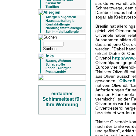
strukturverwandt, all
Kosmetik
Textilien
Schmerzwege, dem s
Darüber hinaus haben
sogar als Krebsvorso
Allergien allgemein
Hausstauballergie
Kontaktallergie
Breslin hat allerdings
Nahrungsmittelallergie
gleich viel Oleocanth
Schimmelpilzallergie
Olivenöle haben rela
Ausnahmen bilden di
das sind jene Öle, di
werden. "Dabei hande
erklärt Dieter G. Ob
Olivenöl
http://www.
Bauen, Wohnen
Olivenölpanel gegen
Schadstoffe
Europa vier Olivenöl
Leben, Allergien
"Natives-Olivenöl-ext
Pressearchiv
aus Oliven ausschlie
gewonnen. "
Olivenö
nativem Olivenöl. "En
Anforderungen für nati
einfacher
meisten Pflanzenöle 
Schimmeltest für
vermischt", so der 
Olivenbreis wird in 
Ihre Wohnung
Oliventresteröl herge
bezeichnet werden m
"Native Olivenöle k
nach der Ernte werde
und gefiltert", erklär
werden seit langem a