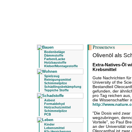
Bodenbeläge
Olivenöl als 
Dämmstoffe
Farben/Lacke
Holzbaustoffe
Extra-Natives-Öl wi
Kleber/Montagestoffe
Krebsmittel
Spielzeug
Gute Nachrichten fü
Reinigungsmittel
University of the Sci
Schimmelpilze
Bestandteil Oleocant
Schädlingsbekämpfung
Teppiche Stoffe
gefunden, der ähnlic
pro Tag reichen aus
die Wissenschaftler
Asbest
Formaldehyd
http://www.nature.
Holzschutzmittel
Schimmelpilze
"Die Dosis wird zwar
PCB
wegzubringen, dennoc
Vorteile", so Paul B
Kinder
an der Universität vo
Lebensmittel
Oleocanthal ist zwar 
Kfz-Versicherung