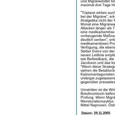
und Migränemittel h
maximal drei Tage h
"Triptane wirken auc
bei der Migräne", erk
Analgetika nicht der 
Monat eine Migränea
Attacken länger als 
eine medikamentöse 
vorbeugende Maßnahm
deutlich senken", erkl
medikamentösen Prop
Verfügung, die eben
Stefan Evers von der
neuen Leitlinie empf
wie Biofeedback, di
Jacobson und das ko
"Wenn diese Strategi
stehen die Betablock
Kalziumantagonisten 
unlängst zugelassene
gegenüber pressetex
Umstritten ist die W
Botulinumtoxin befind
Prüfung. Wenn Migrä
Mensturationszyklus a
Mittel Naproxen, Öst
Datum:
29.11.2005