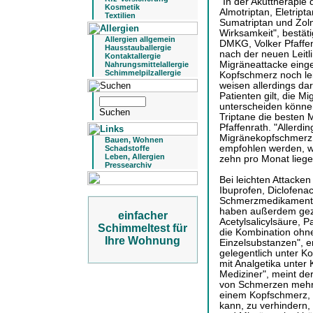
"In der Akuttherapie 
Kosmetik
Almotriptan, Eletripta
Textilien
Sumatriptan und Zolm
Wirksamkeit", bestät
Allergien allgemein
DMKG, Volker Pfaffenr
Hausstauballergie
nach der neuen Leitl
Kontaktallergie
Migräneattacke ein
Nahrungsmittelallergie
Schimmelpilzallergie
Kopfschmerz noch lei
weisen allerdings da
Patienten gilt, die
unterscheiden können
Triptane die besten
Pfaffenrath. "Allerdin
Migränekopfschmerz.
Bauen, Wohnen
empfohlen werden, w
Schadstoffe
Leben, Allergien
zehn pro Monat liege
Pressearchiv
Bei leichten Attacken 
Ibuprofen, Diclofena
Schmerzmedikamente
haben außerdem geze
einfacher
Acetylsalicylsäure, P
Schimmeltest für
die Kombination ohne
Ihre Wohnung
Einzelsubstanzen", er
gelegentlich unter 
mit Analgetika unter
Mediziner", meint der
von Schmerzen mehr 
einem Kopfschmerz, 
kann, zu verhindern,