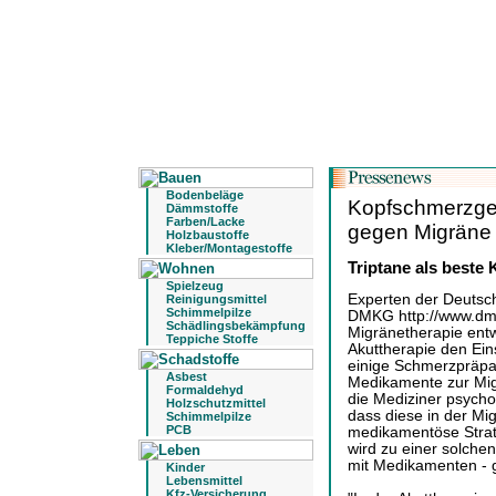
Bodenbeläge
Kopfschmerzges
Dämmstoffe
Farben/Lacke
gegen Migräne
Holzbaustoffe
Kleber/Montagestoffe
Triptane als beste
Spielzeug
Experten der Deutsc
Reinigungsmittel
Schimmelpilze
DMKG http://www.dmk
Schädlingsbekämpfung
Migränetherapie entw
Teppiche Stoffe
Akuttherapie den Ei
einige Schmerzpräpar
Asbest
Medikamente zur Mig
Formaldehyd
die Mediziner psycho
Holzschutzmittel
dass diese in der M
Schimmelpilze
PCB
medikamentöse Strate
wird zu einer solche
mit Medikamenten - 
Kinder
Lebensmittel
Kfz-Versicherung