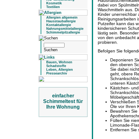
Haushaltschemikalie
Kosmetik
dabei von Spülmittel
Textilien
Waschmitteln aus. D
Kinder unerreichbar
Allergien allgemein
Reinigungsarbeiten i
Hausstauballergie
Putzeifer kann das w
Kontaktallergie
kindersicheren Schu
Nahrungsmittelallergie
Schimmelpilzallergie
lästig sein. Besonder
von den unbedacht ab
probieren.
Befolgen Sie folgend
Deponieren Si
Bauen, Wohnen
den oberen Sc
Schadstoffe
Sie dabei nich
Leben, Allergien
Pressearchiv
geht, obere R
Schrankschlös
unteren Kästc
Kästchen- und
Schrankschlöss
einfacher
Möbelgeschäf
Schimmeltest für
Verschließen 
Öle vor Ihren 
Ihre Wohnung
Bewahren Sie 
Apothekenschr
Füllen Sie nie
Limonade-Fla
Entfernen Sie 