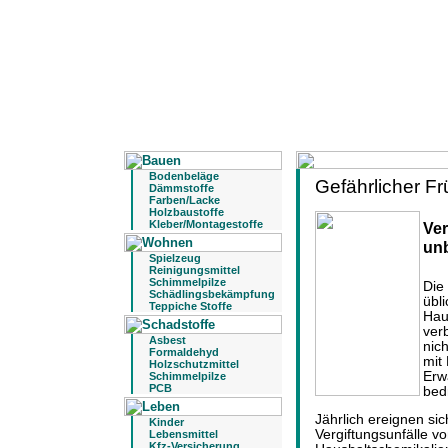
Bodenbeläge
Gefährlicher Fr
Dämmstoffe
Farben/Lacke
Holzbaustoffe
Kleber/Montagestoffe
Ver
un
Spielzeug
Reinigungsmittel
Schimmelpilze
Die
Schädlingsbekämpfung
übl
Teppiche Stoffe
Hau
ver
Asbest
nic
Formaldehyd
mit
Holzschutzmittel
Erw
Schimmelpilze
PCB
bed
Jährlich ereignen si
Kinder
Vergiftungsunfälle 
Lebensmittel
Kfz-Versicherung