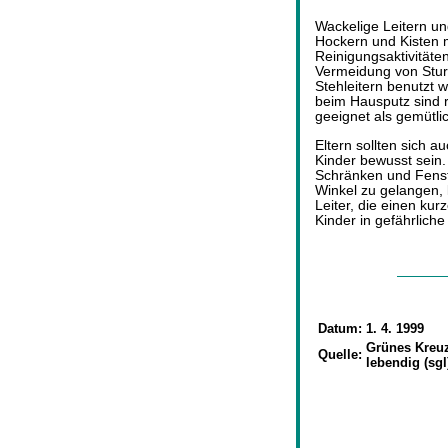
Wackelige Leitern und
Hockern und Kisten 
Reinigungsaktivitäte
Vermeidung von Sturzu
Stehleitern benutzt 
beim Hausputz sind 
geeignet als gemütli
Eltern sollten sich a
Kinder bewusst sein.
Schränken und Fenst
Winkel zu gelangen,
Leiter, die einen ku
Kinder in gefährliche
Datum:
1. 4. 1999
Grünes Kreuz
Quelle:
lebendig (sgl