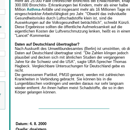
mehr als 25.000 Fälle chronischer Bronchitis bei Erwachsenen, kna
300.000 Bronchitis- Erkrankungen bei Kindern, mehr als einer halbe
Million
Asthma
-Anfälle und insgesamt mehr als 16 Millionen Tage mi
eingeschränkter Arbeitsfähigkeit pro Jahr. "Obwohl das individuelle
Gesundheitsrisiko durch Luftschadstoffe klein ist, sind die
Auswirkungen auf die Volksgesundheit beträchtlich", schreibt Künzli.
Diese Ergebnisse sollten die öffentliche Aufmerksamkeit auf die
e
eigentlichen Kosten der Luftverschmutzung lenken, heißt es in eine
"Lancet"-Kommentar.
Daten auf Deutschland übertragbar?
Nach Auskunft des Umweltbundesamtes (Berlin) ist umstritten, ob di
Daten auf Deutschland übertragbar sind. "Die Zahlen klingen jedoch
plausibel und decken sich mit ähnlichen Studien der vergangenen
Jahre für die Schweiz und die USA", sagte UBA-Sprecher Thomas
Hagbeck. Vergleichbare Untersuchungen für Deutschland gebe es
nicht.
Die gemessenen Partikel, PM10 genannt, werden mit zahlreichen
Krankheiten in Verbindung gebracht. Sie können bis in die
Lungenbläschen vordringen und werden daraus nur sehr langsam
wieder entfernt. An ihnen haften meist Schadstoffe, die so in den
Körper gelangen können.
r
Datum:
4. 8. 2000
Quelle:
dpa/stern