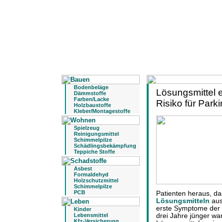
Bodenbeläge
Lösungsmittel 
Dämmstoffe
Farben/Lacke
Risiko für Par
Holzbaustoffe
Kleber/Montagestoffe
Spielzeug
Reinigungsmittel
Schimmelpilze
Schädlingsbekämpfung
Teppiche Stoffe
Asbest
Formaldehyd
Holzschutzmittel
Schimmelpilze
PCB
Patienten heraus, da
Lösungsmitteln
aus
erste Symptome der 
Kinder
Lebensmittel
drei Jahre jünger wa
Kfz-Versicherung