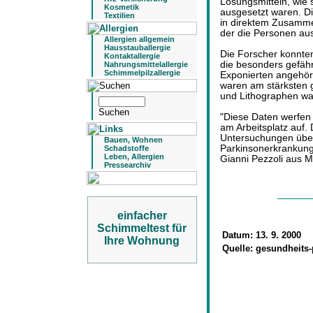
Lösungsmitteln, wie 
Kosmetik
ausgesetzt waren. D
Textilien
in direktem Zusamm
der die Personen au
Allergien allgemein
Hausstauballergie
Die Forscher konnte
Kontaktallergie
die besonders gefäh
Nahrungsmittelallergie
Schimmelpilzallergie
Exponierten angehört
waren am stärksten 
und Lithographen war
"Diese Daten werfen
am Arbeitsplatz auf. 
Untersuchungen über 
Bauen, Wohnen
Parkinsonerkrankunge
Schadstoffe
Leben, Allergien
Gianni Pezzoli aus M
Pressearchiv
einfacher
Schimmeltest für
Datum:
13. 9. 2000
Ihre Wohnung
Quelle:
gesundheits-