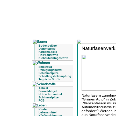
Bodenbeläge
Naturfaserwerk
Dämmstoffe
Farben/Lacke
Holzbaustoffe
Kleber/Montagestoffe
Spielzeug
Reinigungsmittel
Schimmelpilze
Schädlingsbekämpfung
Teppiche Stoffe
Asbest
Formaldehyd
Holzschutzmittel
Naturfasern zunehm
Schimmelpilze
"Grünen Auto" in Zuk
PCB
Pflanzenfasern müss
Automobilindustrie 
Kinder
gefordert? Werden i
Lebensmittel
aus Naturfaserwerkst
Kfz-Versicherung