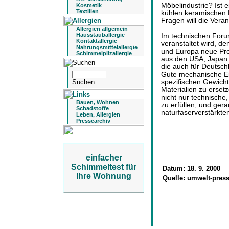
Möbelindustrie? Ist 
Kosmetik
Textilien
kühlen keramischen M
Fragen will die Veran
Allergien allgemein
Hausstauballergie
Im technischen For
Kontaktallergie
veranstaltet wird, 
Nahrungsmittelallergie
und Europa neue Pro
Schimmelpilzallergie
aus den USA, Japan 
die auch für Deutschl
Gute mechanische Eig
spezifischen Gewicht
Materialien zu erset
nicht nur technische
Bauen, Wohnen
zu erfüllen, und gera
Schadstoffe
naturfaserverstärkten
Leben, Allergien
Pressearchiv
einfacher
Schimmeltest für
Datum:
18. 9. 2000
Ihre Wohnung
Quelle:
umwelt-press