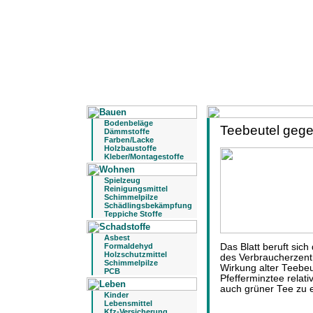
Bodenbeläge
Teebeutel geg
Dämmstoffe
Farben/Lacke
Holzbaustoffe
Kleber/Montagestoffe
Spielzeug
Reinigungsmittel
Schimmelpilze
Schädlingsbekämpfung
Teppiche Stoffe
Asbest
Formaldehyd
Das Blatt beruft sich
Holzschutzmittel
des Verbraucherzentr
Schimmelpilze
Wirkung alter Teebeu
PCB
Pfefferminztee relat
auch grüner Tee zu 
Kinder
Lebensmittel
Kfz-Versicherung