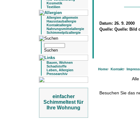
Kosmetik
Textilien
Allergien allgemein
Hausstauballergie
Datum:
26. 9. 2000
Kontaktallergie
Nahrungsmittelallergie
Quelle:
Quelle: Bild 
Schimmelpilzallergie
Bauen, Wohnen
Schadstoffe
·
·
Home
Kontakt
Impres
Leben, Allergien
Pressearchiv
All
Besuchen Sie das 
einfacher
Schimmeltest für
Ihre Wohnung