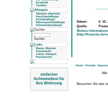
Kosmetik
Textilien
Allergien allgemein
Hausstauballergie
Kontaktallergie
Datum:
6. 10.
Nahrungsmittelallergie
Schimmelpilzallergie
Quelle:
Finanz
Weitere Information
(http://finanztip.de/r
Bauen, Wohnen
Schadstoffe
Leben, Allergien
Pressearchiv
·
·
Home
Kontakt
Impres
All
einfacher
Schimmeltest für
Ihre Wohnung
Besuchen Sie das 