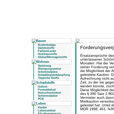
Bodenbeläge
Forderungsverj
Dämmstoffe
Farben/Lacke
Holzbaustoffe
Ersatzansprüche des
Kleber/Montagestoffe
unterlassener Schönh
Monaten. Hat der Ve
Spielzeug
seiner Forderung ver
Reinigungsmittel
die Möglichkeit der
Schimmelpilze
geleistete Kaution. D
Schädlingsbekämpfung
Teppiche Stoffe
Aufrechnung nicht au
Zeit, zu der sie geg
werden konnte, noch 
Asbest
Formaldehyd
Diese Möglichkeit de
Holzschutzmittel
des § 390 Satz 2 B
Schimmelpilze
Vermieter auch dann 
PCB
Mietkaution vereinb
geleistet hat. Urtei
Kinder
MDR 1998, 461, NJW
Lebensmittel
Kfz-Versicherung