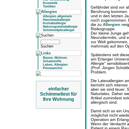
Kosmetik
Textilien
Gefährdet sind vor a
Berührung kommen: Da
und in den letzten J
Allergien allgemein
Hausstauballergie
noch zugenommen. D
Kontaktallergie
die zu
Allergien
neig
Nahrungsmittelallergie
Risikogruppe.
Schimmelpilzallergie
Der kleine Junge geh
Neurodermitis, und e
zur Welt gekommen, 
mehrmals auf den Op
Spätestens seit dies
Bauen, Wohnen
am Erlanger Universi
Schadstoffe
Allergie" sensibilisie
Leben, Allergien
(Prof. Jürgen Schüttl
Pressearchiv
Problem.
Die Latexallergien 
bemüht sich intensiv
einfacher
aber sie sind teuer.
Schimmeltest für
Naturlatex. Daher wer
Artikel zumindest so
Ihre Wohnung
allergisch sind.
Damit sich so ein Un
möglichst nicht wiede
Operation am Erlange
Wenn der Verdacht a
Patient in einem Ra