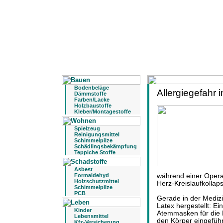
Bodenbeläge
Allergiegefahr 
Dämmstoffe
Farben/Lacke
Holzbaustoffe
Kleber/Montagestoffe
Spielzeug
Reinigungsmittel
Schimmelpilze
Schädlingsbekämpfung
Teppiche Stoffe
Asbest
Formaldehyd
während einer Opera
Holzschutzmittel
Herz-Kreislaufkollap
Schimmelpilze
PCB
Gerade in der Mediz
Latex hergestellt: E
Kinder
Atemmasken für die N
Lebensmittel
den Körper eingefüh
Kfz-Versicherung