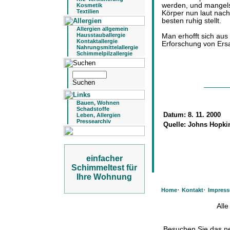
werden, und mangels
Kosmetik
Textilien
Körper nun laut nach
besten ruhig stellt.
Allergien allgemein
Hausstauballergie
Man erhofft sich aus
Kontaktallergie
Erforschung von Ersa
Nahrungsmittelallergie
Schimmelpilzallergie
Bauen, Wohnen
Schadstoffe
Datum:
8. 11. 2000
Leben, Allergien
Pressearchiv
Quelle:
Johns Hopki
einfacher
Schimmeltest für
Ihre Wohnung
·
·
Home
Kontakt
Impres
All
Besuchen Sie das 