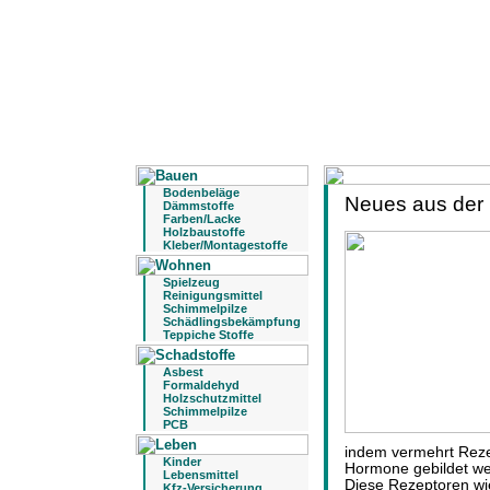
Bodenbeläge
Neues aus der
Dämmstoffe
Farben/Lacke
Holzbaustoffe
Kleber/Montagestoffe
Spielzeug
Reinigungsmittel
Schimmelpilze
Schädlingsbekämpfung
Teppiche Stoffe
Asbest
Formaldehyd
Holzschutzmittel
Schimmelpilze
PCB
indem vermehrt Reze
Kinder
Hormone gebildet we
Lebensmittel
Diese Rezeptoren wi
Kfz-Versicherung