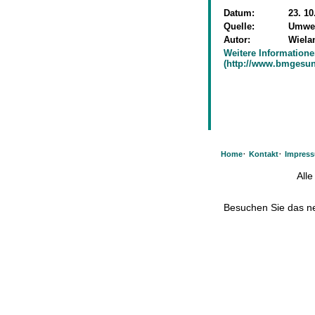
Datum:
23. 10
Quelle:
Umwe
Autor:
Wiela
Weitere Information
(http://www.bmgesun
·
·
Home
Kontakt
Impres
All
Besuchen Sie das 