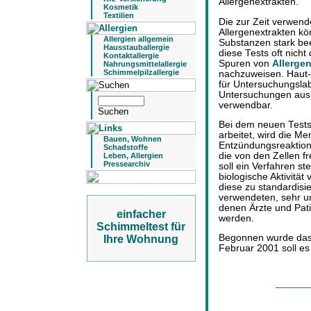
Allergenextrakten.
Kosmetik
Textilien
Die zur Zeit verwend
Allergenextrakten k
Allergien allgemein
Substanzen stark be
Hausstauballergie
diese Tests oft nicht
Kontaktallergie
Spuren von
Allerge
Nahrungsmittelallergie
Schimmelpilzallergie
nachzuweisen. Haut-
für Untersuchungslab
Untersuchungen aus 
verwendbar.
Bei dem neuen Testsy
arbeitet, wird die Me
Bauen, Wohnen
Entzündungsreaktione
Schadstoffe
die von den Zellen f
Leben, Allergien
Pressearchiv
soll ein Verfahren st
biologische Aktivität
diese zu standardisi
verwendeten, sehr un
denen Ärzte und Patie
einfacher
werden.
Schimmeltest für
Begonnen wurde das
Ihre Wohnung
Februar 2001 soll es