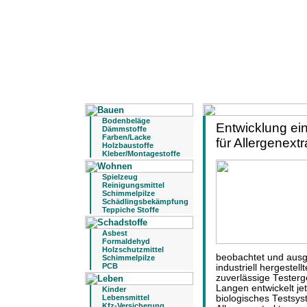
Bodenbeläge
Entwicklung ein
Dämmstoffe
Farben/Lacke
für Allergenext
Holzbaustoffe
Kleber/Montagestoffe
Spielzeug
Reinigungsmittel
Schimmelpilze
Schädlingsbekämpfung
Teppiche Stoffe
Asbest
Formaldehyd
Holzschutzmittel
beobachtet und ausg
Schimmelpilze
PCB
industriell hergestel
zuverlässige Testerge
Langen entwickelt je
Kinder
Lebensmittel
biologisches Testsys
Kfz-Versicherung