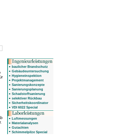
baulicher Brandschutz
Gebäudeuntersuchung
e
Hygieneinspektion
ür
Projektmanagement
Sanierungskonzepte
Sanierungsplanung
Schadstoffsanierung
selektiver Rückbau
Sicherheitskoordinator
VDI 6022 Special
ab
Luftmessungen
.
Materialanalysen
Gutachten
Schimmelpilze Special