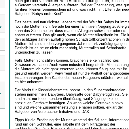
noch gar nicht verarbeiten. Wird Beikost zu früh gefüttert, können
außerdem verstärkt Allergien auftreten. Bei der Orientierung, was gut
für ihren kleinen Sonnenschein ist und was nicht, hilft Eltern der neu
Ratgeber "Babys erste Kost".
Das beste und natürlichste Lebensmittel der Welt für Babys ist imm
noch die Muttermilch. Gerade bei einer familiären Neigung zu Allergi
e
kann das Stillen helfen, dass manche Allergien schwächer oder erst
später auftreten. Das gilt auch, wenn die Mutter Allergikerin ist. Die i
den achtziger Jahren auffällig hohen Schadstoffkonzentrationen in d
Muttermilch sind in den vergangenen Jahren stark zurückgegangen.
Deshalb ist es heute nicht mehr nötig, Muttermilch auf Schadstoffe
untersuchen zu lassen.
Falls Mütter nicht stillen können, brauchen sie kein schlechtes
Gewissen zu haben. Auch wenn industriell hergestellte Milchnahrung
die Muttermilch nicht ganz ersetzen kann, können Säuglinge mit ihr
gesund ernährt werden. Verwirrend ist nur die Vielfalt der angeboten
Ersatznahrungen. Ein Kapitel des neuen Ratgebers erläutert, worauf
es hier ankommt.
Der Markt für Kinderlebensmittel boomt. In den Supermarktregalen
r
stehen immer mehr Babytees, Babysäfte oder Babyfertigdrinks. Sie
sind nicht nur teuer, sondern überflüssig, weil Säuglinge keine
speziellen Getränke benötigen. Ab wann welche Getränke sinnvoll
sind und welche Zusammensetzung sie haben sollten, erklärt der
Ratgeber von Verbraucher Initiative und DAK.
Tipps für die Ernährung der Mutter während der Stillzeit, Information
rund um den Schnuller, eine Tabelle mit dem Nitratgehalt der
wichtigsten Gemüse, Rezepte, Adressen und Literaturhinweise rund