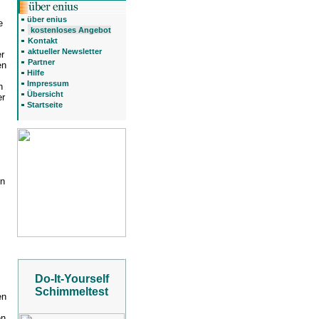
über enius
e
kostenloses Angebot
Kontakt
aktueller Newsletter
er
Partner
en
Hilfe
Impressum
n
Übersicht
er
Startseite
en
Do-It-Yourself
Schimmeltest
en
en