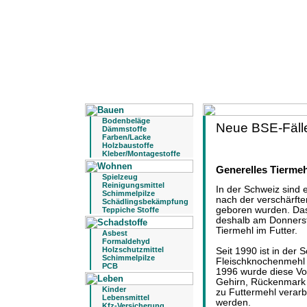
Bodenbeläge
Neue BSE-Fälle
Dämmstoffe
Farben/Lacke
Holzbaustoffe
Kleber/Montagestoffe
Generelles Tiermeh
Spielzeug
Reinigungsmittel
In der Schweiz sind 
Schimmelpilze
nach der verschärfte
Schädlingsbekämpfung
geboren wurden. Da
Teppiche Stoffe
deshalb am Donnerst
Tiermehl im Futter.
Asbest
Formaldehyd
Holzschutzmittel
Seit 1990 ist in der 
Schimmelpilze
Fleischknochenmehl b
PCB
1996 wurde diese Vor
Gehirn, Rückenmark 
Kinder
zu Futtermehl verar
Lebensmittel
werden.
Kfz-Versicherung