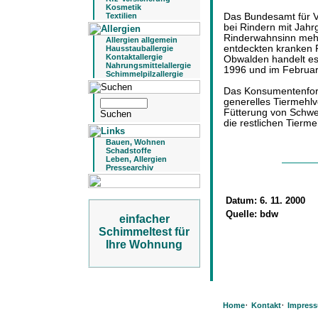
Kosmetik
Das Bundesamt für V
Textilien
bei Rindern mit Jahr
Rinderwahnsinn mehr 
Allergien allgemein
entdeckten kranken 
Hausstauballergie
Kontaktallergie
Obwalden handelt es
Nahrungsmittelallergie
1996 und im Februa
Schimmelpilzallergie
Das Konsumentenfor
generelles Tiermehlv
Fütterung von Schwe
die restlichen Tierm
Bauen, Wohnen
Schadstoffe
Leben, Allergien
Pressearchiv
Datum:
6. 11. 2000
Quelle:
bdw
einfacher
Schimmeltest für
Ihre Wohnung
·
·
Home
Kontakt
Impres