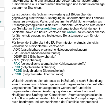
landwirtschaftliche und landbauliche Verwertung schadstoffarmer
Klärschlämme aus kommunalen Kläranlagen und Industriekläranlage
bestimmter Branchen.
Es ist geplant, die Schlammverwertung auf Böden über die
gegenwärtig praktizierte Ausbringung in Landwirtschaft und Landbau
hinaus zu erweitern. Parks und bestimmte Waldflächen werden als
ie
Entsorgungsmöglichkeit diskutiert. Schärfere Grenzwerte hinsichtlic
der Gehalte an
Schwermetallen
und organischen Verbindungen im
Schlamm sowie ein neuer Grenzwert für
Chrom
sollen dabei ebenso
für Sicherheit sorgen, wie festgelegte Belastungsgrenzen für die
Böden.
Für folgende Stoffe plant die EU-Kommission erstmals einheitlich-
verbindliche Klärschlamm-Grenzwerte:
- AOX (adsorbierbare organische Halogenverbindungen)
- LAS (lineare Alkylbenzolsulfonate)
- DEHP (Di-2-Ethylhexylphthalat)
- NPE (Nonylphenole)
-
PAK
(polycyclische aromatische Kohlenwasserstoffe)
-
PCB
(polychlorierte Biphenyle)
-
PCDD
(polychlorierte Dibenzodioxine)
-
PCDF
(polychlorierte Dibenzofurane)
r
Weiterhin zeichnet sich ab, dass es in Zukunft je nach Behandlung
zwei Klassen von Schlamm geben wird: hygienisierten, der auf allen
vorgesehenen Flächen ausgebracht werden darf, und nicht
hygienisierten, dessen Ausbringung strenger gehandhabt wird.
Häufigkeit und Umfang der Klärschlamm-Untersuchungen sollen in
Zukunft ausgedehnt werden. Für Ärger könnte Portugal sorgen, das
auch bestimmte Industrieschlämme der Richtlinie entsprechend