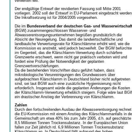
verwerten will.
Der endgültige Entwurf der revidierten Fassung soll Mitte 2001
vorliegen. 2002 soll der Entwurf in EU-Parlament eingebracht werden
Die Inkraftsetzung ist für 2004/2005 vorgesehen.
Die im
Bundesverband der deutschen Gas- und Wasserwirtschaf
(BGW) zusammengeschlossen Wasserver- und
Abwasserentsorgungsunternehmen begrüßen grundsätzlich die
Absicht der Neuregelung. Das damit die landwirtschaftliche und
landbauliche Verwertungsrate für Klärschlämme erhöht wird, wie die
Kommission es anstrebt, wird jedoch bezweifelt. Der BGW befürchte
im Gegenteil, das die Klärschlamm-Verwertung durch schärfere
Grenzwerte erschwert, wenn nicht gar praktisch verboten wird und
fordert eine Prüfung der Notwendigkeit der geplanten
Grenzwertverschärfungen.
Da die bestehenden Vorschriften dazu geführt haben, dass
mikrobiologische Verunreinigungen des Grundwassers über
aufgebrachten Klärschlamm in Deutschland bisher nicht aufgetreten
sind, sei laut BGW auch eine zusätzliche Hygienisierung nicht
erforderlich. Insgesamt würde die geplanten Änderungen die Kosten
der Klärschlamm-Verwertung erheblich steigern. Folge wäre laut BG
ein drastischer Anstieg der Verbrennung von Klärschlamm.
Zahlen
Durch den fortschreitenden Ausbau der Abwasserentsorgung rechnet
die EU-Kommission mit einem Anstieg des Klärschlammanfalls in de
Gemeinschaft um etwa 40% bis zum Jahr 2005, d.h. auf geschätzte
8,5 Millionen Tonnen Trockensubstanz. In der Europäischen Union
fallen zur Zeit jährlich rd. 6,9 Millionen Tonnen Trockensubstanz
Klärschlamm an. In Deutschland fällt aufgrund des hohen