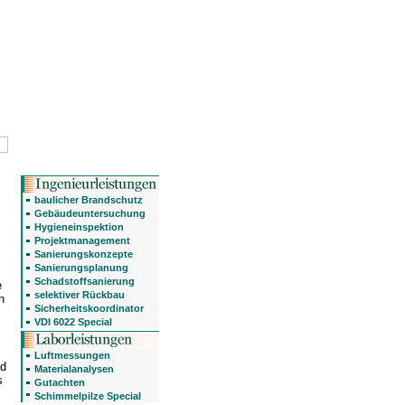
baulicher Brandschutz
Gebäudeuntersuchung
Hygieneinspektion
Projektmanagement
Sanierungskonzepte
Sanierungsplanung
Schadstoffsanierung
e
selektiver Rückbau
n
Sicherheitskoordinator
VDI 6022 Special
Luftmessungen
nd
Materialanalysen
s
Gutachten
Schimmelpilze Special