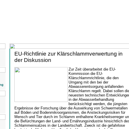
EU-Richtlinie zur Klärschlammverwertung in
der Diskussion
Zur Zeit überarbeitet die EU-
Kommission die EU-
Klärschlammrichtlinie, die den
Umgang mit den bei der
ng
Abwasserentsorgung anfallenden
Klärschlamm regelt. Dabei sollen di
neuesten technischen Entwicklunge
in der Abwasserbehandlung
berücksichtigt werden, die jüngsten
Ergebnisse der Forschung über die Auswirkung von Schwermetallen
auf Böden und Bodenmikroorganismen, die Ansteckungsrisiken für
Mensch und Tier durch im Schlamm enthaltene Krankheitserreger u
die Befürchtungen der Land- und Ernährungsindustrie hinsichtlich de
Schlammeinsatzes in der Landwirtschaft. Zweck ist die gefahrlose