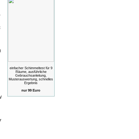
.
t
t
einfacher Schimmeltest für 9
Räume, ausführliche
Gebrauchsanleitung,
Musterauswertung, schnelles
Ergebnis
nur 99 Euro
W
r