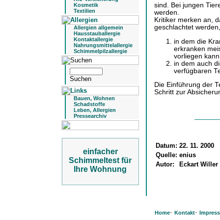
sind. Bei jungen Tier
Kosmetik
Textilien
werden.
Kritiker merken an, d
geschlachtet werden
Allergien allgemein
Hausstauballergie
Kontaktallergie
in dem die Kra
Nahrungsmittelallergie
erkranken meis
Schimmelpilzallergie
vorliegen kann
in dem auch d
verfügbaren Te
Die Einführung der Te
Schritt zur Absicher
Bauen, Wohnen
Schadstoffe
Leben, Allergien
Pressearchiv
Datum:
22. 11. 2000
einfacher
Quelle:
enius
Schimmeltest für
Autor:
Eckart Willer
Ihre Wohnung
·
·
Home
Kontakt
Impres