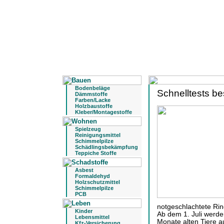
Bodenbeläge
Schnelltests b
Dämmstoffe
Farben/Lacke
Holzbaustoffe
Kleber/Montagestoffe
Spielzeug
Reinigungsmittel
Schimmelpilze
Schädlingsbekämpfung
Teppiche Stoffe
Asbest
Formaldehyd
Holzschutzmittel
Schimmelpilze
PCB
notgeschlachtete Rin
Kinder
Ab dem 1. Juli werde
Lebensmittel
Monate alten Tiere a
Kfz-Versicherung