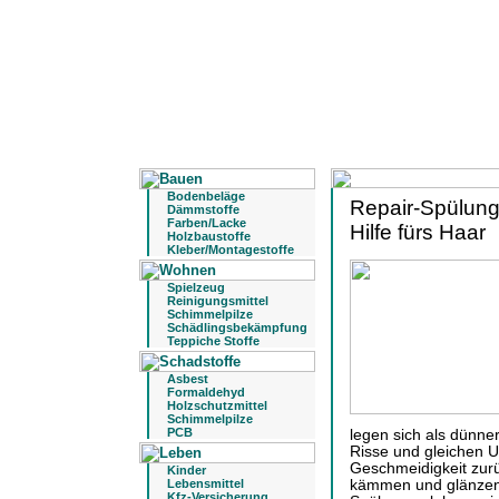
Bodenbeläge
Repair-Spülung
Dämmstoffe
Farben/Lacke
Hilfe fürs Haar
Holzbaustoffe
Kleber/Montagestoffe
Spielzeug
Reinigungsmittel
Schimmelpilze
Schädlingsbekämpfung
Teppiche Stoffe
Asbest
Formaldehyd
Holzschutzmittel
Schimmelpilze
PCB
legen sich als dünne
Risse und gleichen 
Geschmeidigkeit zurüc
Kinder
Lebensmittel
kämmen und glänzen a
Kfz-Versicherung