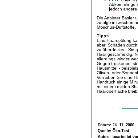
Abkömmlinge s
jedoch andere 
Die Anbieter Basler
zufolge inzwischen au
Moschus-Duftstoffe.
Tipps
Eine Haarspülung kann
aber, Schäden durch
zu überdecken. Sie g
Haar geschmeidig. Na
allerdings wieder we
Gegen trockenes, str
Hausmittel - beispie
Oliven- oder Sonnen
Verreiben Sie eine H
Handtuch einige Min
mit einem milden Sh
Haaroberfläche bleibt
Datum:
24. 11. 2000
Quelle:
Öko-Test
Autor:
bearbeitet v