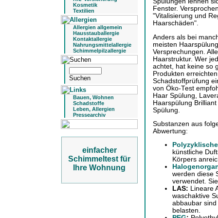
Spülungen lehnen sic
Kosmetik
Fenster. Versproche
Textilien
"Vitalisierung und R
Haarschäden".
Allergien allgemein
Hausstauballergie
Anders als bei manc
Kontaktallergie
meisten Haarspülun
Nahrungsmittelallergie
Schimmelpilzallergie
Versprechungen. All
Haarstruktur. Wer je
achtet, hat keine so
Produkten erreichten 
Schadstoffprüfung e
von Öko-Test empfoh
Haar Spülung, Laver
Bauen, Wohnen
Haarspülung Brilliant
Schadstoffe
Leben, Allergien
Spülung.
Pressearchiv
Substanzen aus folg
Abwertung:
Polyzyklisch
einfacher
künstliche Duf
Schimmeltest für
Körpers anreic
Halogenorgan
Ihre Wohnung
werden diese 
verwendet. Sie
LAS:
Lineare A
waschaktive S
abbaubar sind 
belasten.
PEG
:
Polyethy