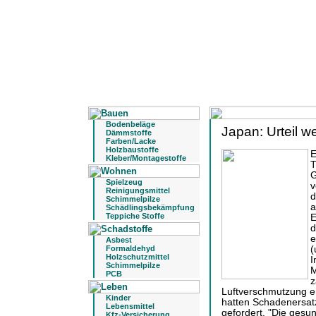
Bodenbeläge
Japan: Urteil 
Dämmstoffe
Farben/Lacke
Holzbaustoffe
E
Kleber/Montagestoffe
T
G
Spielzeug
v
Reinigungsmittel
d
Schimmelpilze
a
Schädlingsbekämpfung
Teppiche Stoffe
E
d
e
Asbest
Formaldehyd
(
Holzschutzmittel
I
Schimmelpilze
M
PCB
z
Luftverschmutzung en
Kinder
hatten Schadenersatz
Lebensmittel
gefordert. "Die gesu
Kfz-Versicherung