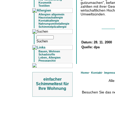
gutzumachen", befan
Kosmetik
Textilien
zahlten mit ihrer Ge
wirtschaftlichen H
Umweltsünden.
Allergien allgemein
Hausstauballergie
Kontaktallergie
Nahrungsmittelallergie
Schimmelpilzallergie
Datum:
28. 11. 2000
Quelle:
dpa
Bauen, Wohnen
Schadstoffe
Leben, Allergien
Pressearchiv
·
·
Home
Kontakt
Impres
einfacher
All
Schimmeltest für
Ihre Wohnung
Besuchen Sie das 