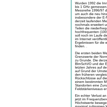
Wurden 1992 die Imm
bis 1 GHz gemessen,
Messreihe 1996/97 di
um auch die neu hi
insbesondere der E-N
derzeit laufenden M
nochmals erweitert 
Teilen die niederfre
hochfrequenten (100
soll noch im Laufe d
im Internet veröffent
Ergebnissen für die 
finden. .
Die ersten beiden Me
Grenzwerte der Norm
zu Grunde. Die derze
BImSchVO und der E
letzten Jahres auf de
auf Grund der Umste
den früheren verglei
Rückschlüsse auf die
einem bestimmten Me
Standorten eine Zu
Feldstärkeniveaus erk
Ein echter Verlust an
jetzt im Frequenzber
Höchstwerte bewegen
maximal zulässigen W