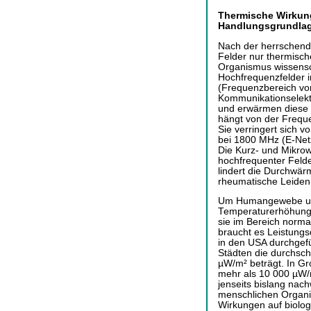
Thermische Wirkung
Handlungsgrundla
Nach der herrschend
Felder nur thermisc
Organismus wissensch
Hochfrequenzfelder 
(Frequenzbereich vo
Kommunikationselekt
und erwärmen diese d
hängt von der Freque
Sie verringert sich 
bei 1800 MHz (E-Net
Die Kurz- und Mikrow
hochfrequenter Felde
lindert die Durchwärm
rheumatische Leiden
Um Humangewebe um 
Temperaturerhöhung g
sie im Bereich norma
braucht es Leistungs
in den USA durchgefü
Städten die durchsch
µW/m² beträgt. In Gr
mehr als 10 000 µW/m
jenseits bislang nac
menschlichen Organi
Wirkungen auf biolog