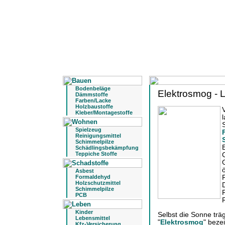
Bodenbeläge
Elektrosmog - 
Dämmstoffe
Farben/Lacke
Holzbaustoffe
Kleber/Montagestoffe
Spielzeug
Reinigungsmittel
Schimmelpilze
Schädlingsbekämpfung
Teppiche Stoffe
Asbest
Formaldehyd
Holzschutzmittel
Schimmelpilze
PCB
Kinder
Selbst die Sonne trä
Lebensmittel
"
Elektrosmog
" beze
Kfz-Versicherung