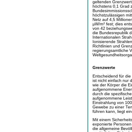
geltenden Grenzwert
höchstens 0,1 Grad z
Bundesimmissionssc
höchstzulässigen mit
Netz auf 4,5 Million
µW/m² fest; dies ent
von 42 beziehungswei
die Bundesrepublik 
Internationalen Stra
Ionisierende Strahlen
Richtlinien und Grenz
regierungsamtliche V
Weltgesundheitsorgan
Grenzwerte
Entscheidend für die
ist nicht einfach nu
wie der Körper die Ei
aufgenommene Energi
durch die spezifische
aufgenommene Leist
Einstrahlung von 100
Gewebe zu einer Tem
führen kann, liegt e
Mit einem Sicherheits
exponierte Personen 
die allgemeine Bevöl