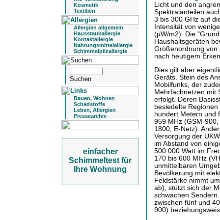
Licht und den angren
Kosmetik
Textilien
Spektralanteilen auc
3 bis 300 GHz auf die
Intensität von wenig
Allergien allgemein
(µW/m2). Die "Grund
Hausstauballergie
Kontaktallergie
Haushaltsgeräten bew
Nahrungsmittelallergie
Größenordnung von e
Schimmelpilzallergie
nach heutigem Erken
Dies gilt aber eigent
Geräts. Stein des An
Mobilfunks, der zud
Mehrfachnetzen mit 
Bauen, Wohnen
erfolgt. Deren Basis
Schadstoffe
besiedelte Regionen 
Leben, Allergien
hundert Metern und 
Pressearchiv
959 MHz (GSM-900, 
1800, E-Netz). Ander
Versorgung der UKW
im Abstand von einig
500 000 Watt im Fre
einfacher
170 bis 600 MHz (VH
Schimmeltest für
unmittelbaren Umgebu
Ihre Wohnung
Bevölkerung mit elek
Feldstärke nimmt umg
ab), stützt sich der M
schwachen Sendern. D
zwischen fünf und 40
900) beziehungsweis