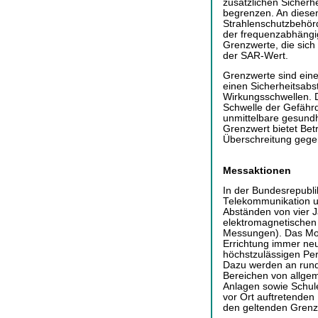
zusätzlichen Sicherh
begrenzen. An diesen
Strahlenschutzbehörd
der frequenzabhängig
Grenzwerte, die sich 
der SAR-Wert.
Grenzwerte sind eine 
einen Sicherheitsabs
Wirkungsschwellen. D
Schwelle der Gefähr
unmittelbare gesundh
Grenzwert bietet Bet
Überschreitung gege
Messaktionen
In der Bundesrepubli
Telekommunikation u
Abständen von vier 
elektromagnetischen
Messungen). Das Monit
Errichtung immer ne
höchstzulässigen Pe
Dazu werden an rund
Bereichen von allge
Anlagen sowie Schul
vor Ort auftretenden 
den geltenden Grenz