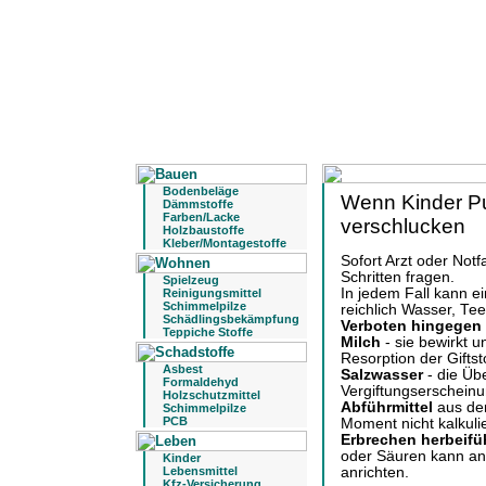
Bodenbeläge
Wenn Kinder Pu
Dämmstoffe
Farben/Lacke
verschlucken
Holzbaustoffe
Kleber/Montagestoffe
Sofort Arzt oder Notf
Schritten fragen.
Spielzeug
In jedem Fall kann e
Reinigungsmittel
Schimmelpilze
reichlich Wasser, Tee
Schädlingsbekämpfung
Verboten hingegen 
Teppiche Stoffe
Milch
- sie bewirkt 
Resorption der Gifts
Asbest
Salzwasser
- die Üb
Formaldehyd
Vergiftungserschein
Holzschutzmittel
Abführmittel
aus der
Schimmelpilze
PCB
Moment nicht kalkuli
Erbrechen herbeifü
oder Säuren kann an
Kinder
Lebensmittel
anrichten.
Kfz-Versicherung