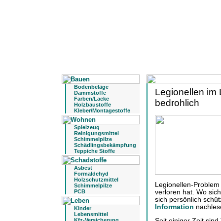
Bodenbeläge
Legionellen im
Dämmstoffe
Farben/Lacke
bedrohlich
Holzbaustoffe
Kleber/Montagestoffe
Spielzeug
Reinigungsmittel
Schimmelpilze
Schädlingsbekämpfung
Teppiche Stoffe
Asbest
Formaldehyd
Holzschutzmittel
Legionellen-Problem
Schimmelpilze
verloren hat. Wo sic
PCB
sich persönlich schü
Information
nachles
Kinder
Lebensmittel
Seit einiger Zeit sin
Kfz-Versicherung