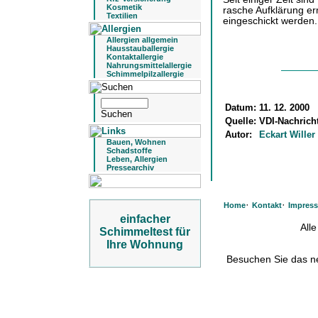
Kosmetik
rasche Aufklärung e
Textilien
eingeschickt werden.
Allergien allgemein
Hausstauballergie
Kontaktallergie
Nahrungsmittelallergie
Schimmelpilzallergie
Datum:
11. 12. 2000
Quelle:
VDI-Nachricht
Autor:
Eckart Willer
Bauen, Wohnen
Schadstoffe
Leben, Allergien
Pressearchiv
·
·
Home
Kontakt
Impres
einfacher
All
Schimmeltest für
Ihre Wohnung
Besuchen Sie das 