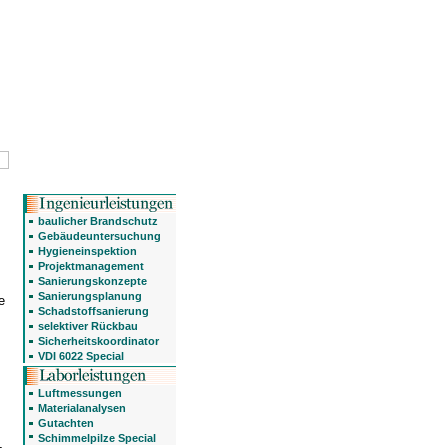
baulicher Brandschutz
Gebäudeuntersuchung
Hygieneinspektion
Projektmanagement
Sanierungskonzepte
Sanierungsplanung
e
Schadstoffsanierung
selektiver Rückbau
Sicherheitskoordinator
VDI 6022 Special
Luftmessungen
Materialanalysen
Gutachten
Schimmelpilze Special