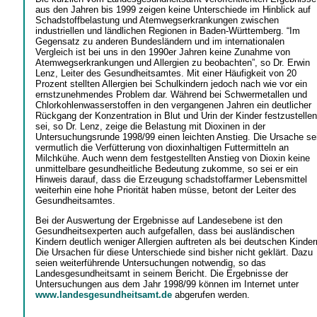
aus den Jahren bis 1999 zeigen keine Unterschiede im Hinblick auf
Schadstoffbelastung und Atemwegserkrankungen zwischen
industriellen und ländlichen Regionen in Baden-Württemberg. “Im
Gegensatz zu anderen Bundesländern und im internationalen
Vergleich ist bei uns in den 1990er Jahren keine Zunahme von
Atemwegserkrankungen und Allergien zu beobachten”, so Dr. Erwin
Lenz, Leiter des Gesundheitsamtes. Mit einer Häufigkeit von 20
Prozent stellten Allergien bei Schulkindern jedoch nach wie vor ein
ernstzunehmendes Problem dar. Während bei Schwermetallen und
Chlorkohlenwasserstoffen in den vergangenen Jahren ein deutlicher
Rückgang der Konzentration in Blut und Urin der Kinder festzustellen
sei, so Dr. Lenz, zeige die Belastung mit Dioxinen in der
Untersuchungsrunde 1998/99 einen leichten Anstieg. Die Ursache se
vermutlich die Verfütterung von dioxinhaltigen Futtermitteln an
Milchkühe. Auch wenn dem festgestellten Anstieg von Dioxin keine
unmittelbare gesundheitliche Bedeutung zukomme, so sei er ein
Hinweis darauf, dass die Erzeugung schadstoffarmer Lebensmittel
weiterhin eine hohe Priorität haben müsse, betont der Leiter des
Gesundheitsamtes.
Bei der Auswertung der Ergebnisse auf Landesebene ist den
Gesundheitsexperten auch aufgefallen, dass bei ausländischen
Kindern deutlich weniger Allergien auftreten als bei deutschen Kinder
Die Ursachen für diese Unterschiede sind bisher nicht geklärt. Dazu
seien weiterführende Untersuchungen notwendig, so das
Landesgesundheitsamt in seinem Bericht. Die Ergebnisse der
Untersuchungen aus dem Jahr 1998/99 können im Internet unter
www.landesgesundheitsamt.de
abgerufen werden.