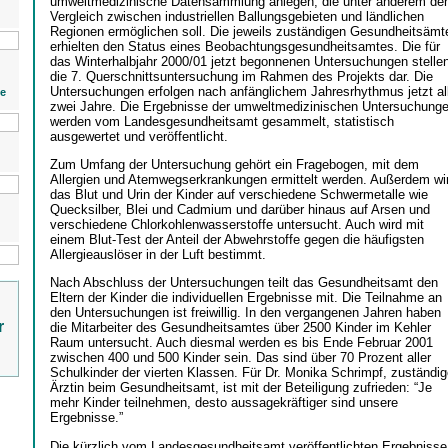
umweltmedizinische Datensammlung anlegen, die unter anderem de
Vergleich zwischen industriellen Ballungsgebieten und ländlichen
Regionen ermöglichen soll. Die jeweils zuständigen Gesundheitsämt
erhielten den Status eines Beobachtungsgesundheitsamtes. Die für
das Winterhalbjahr 2000/01 jetzt begonnenen Untersuchungen stelle
die 7. Querschnittsuntersuchung im Rahmen des Projekts dar. Die
Untersuchungen erfolgen nach anfänglichem Jahresrhythmus jetzt al
ie
zwei Jahre. Die Ergebnisse der umweltmedizinischen Untersuchung
werden vom Landesgesundheitsamt gesammelt, statistisch
ausgewertet und veröffentlicht.
Zum Umfang der Untersuchung gehört ein Fragebogen, mit dem
Allergien und Atemwegserkrankungen ermittelt werden. Außerdem wi
das Blut und Urin der Kinder auf verschiedene Schwermetalle wie
Quecksilber, Blei und Cadmium und darüber hinaus auf Arsen und
verschiedene Chlorkohlenwasserstoffe untersucht. Auch wird mit
einem Blut-Test der Anteil der Abwehrstoffe gegen die häufigsten
Allergieauslöser in der Luft bestimmt.
Nach Abschluss der Untersuchungen teilt das Gesundheitsamt den
Eltern der Kinder die individuellen Ergebnisse mit. Die Teilnahme an
den Untersuchungen ist freiwillig. In den vergangenen Jahren haben
r
die Mitarbeiter des Gesundheitsamtes über 2500 Kinder im Kehler
Raum untersucht. Auch diesmal werden es bis Ende Februar 2001
zwischen 400 und 500 Kinder sein. Das sind über 70 Prozent aller
Schulkinder der vierten Klassen. Für Dr. Monika Schrimpf, zuständi
Ärztin beim Gesundheitsamt, ist mit der Beteiligung zufrieden: “Je
mehr Kinder teilnehmen, desto aussagekräftiger sind unsere
Ergebnisse.”
Die kürzlich vom Landesgesundheitsamt veröffentlichten Ergebnisse