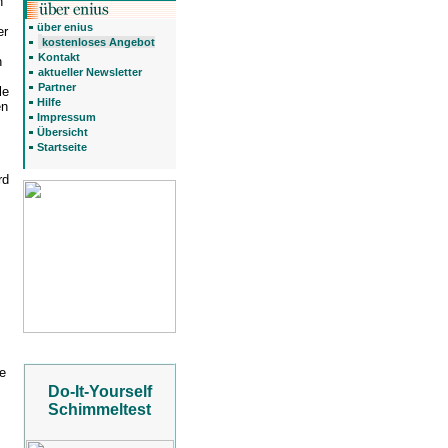
n
über enius
er
kostenloses Angebot
Kontakt
n
aktueller Newsletter
Partner
le
Hilfe
en
Impressum
Übersicht
Startseite
rd
ge
Do-It-Yourself
Schimmeltest