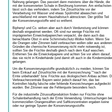
Nahrung gelangen. Das passiert dann meistens über die Hände, die
mit der konservierten Schale in Berührung kommen. Am einfachsten
lässt sich das verhindern, indem Sie Zitrusfrüchte vor der
Verarbeitung mit Wasser und etwas Spülmittel abwaschen und
anschließend mit einem Haushaltstuch abtrocknen. Der größte Teil
der Konservierungsstoffe wird so entfernt.
Biphenyl und Co. wirken aber auch durch Verdunstung und können
deshalb eingeatmet werden. Oft sind nur wenige Früchte mit
imprägnierten Einwickelpapierchen verpackt, die dann auch das
benachbarte Obst in eine Schimmelschutz-Wolke hüllen. Wenn Sie
die Orangen oder Zitronen bald verbrauchen wollen oder aus anderen
Gründen die chemische Konservierung nicht mehr notwendig ist,
sollten Sie die Früchte deshalb gleich nach dem Kauf waschen.
Entfernen Sie die Einwickelpapiere und achten Sie vor allem darauf,
das sie nicht in Kinderhände (und damit oft auch in die Kindermünder
gelangen.
Um die Konservierungsstoffe grundsätzlich zu meiden, können Sie
beim Einkauf auf Zitrusfrüchte mit der Kennzeichnung ""nach der
Ernte unbehandelt" bzw. Früchte aus ökologischem Anbau achten. D
Verbraucherzentrale Bayern weist jedoch darauf hin, das bei
Kontrollen häufig falsche oder fehlende Kenzeichnungen aufgedeckt
wurden. Bei Zitronen war die Fehlerquote besonders hoch.
Für die industrielle Zitrussaftproduktion finden nur Früchte ohne
Schalenbehandlung nach der Ernte Verwendung. Untersuchungen be
kommerziellen Orangensäften und Saftkonzentraten ergaben keine
oder nur geringe Spuren der Konservierungsstoffe.