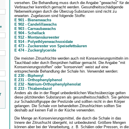
versehen. Die Behandlung muss durch die Angabe "gewachst" für d
Verbraucher kenntlich gemacht werden. Gesundheitsschädigende
Nebenwirkungen durch die Überzug-Substanzen sind nicht zu
erwarten. Zugelassen sind folgende Stoffe:
E 901 - Bienenwachs
E 902 - Candelillawachs
ie
E 903 - Carnaubawachs
E 904 - Schellack
E 912 - Montansäureester
E 914 - Polyethlyenwachsoxidate
E 473 - Zuckerester von Speisefettsäuren
E 474 - Zuckerglyceride
Die meisten Zitrusfrüchte werden auch mit Konservierungsmitteln im
Tauchbad oder durch Besprühen haltbar gemacht. Die Angabe "mit
Konservierungsstoffen" oder "konserviert" weist auf eine
entsprechende Behandlung der Schale hin. Verwendet werden:
E 230 - Biphenyl
E 231 - Orthophenylphenol
E 232 - Natrium-Orthophenylphenolat
E 233 - Thiabendazol
Anders als die in der Regel unbedenklichen Wachsüberzüge gelten
r
diese pilztötenden Substanzen als gesundheitsschädlich. Sie gehör
zur Schadstoffgruppe der Pestizide und sollten nicht in den Körper
gelangen. Die Schale von behandelten Zitrusfrüchten sollten Sie
deshalb auf keinen Fall in der Küche verwenden.
Die Menge an Konservierungsmittel, die durch die Schale in das
Innere der Zitrusfrucht übergeht, ist unbedeutend. Größere Mengen
können aber bei der Verarbeitung, z. B. Schälen oder Pressen, in die