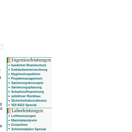
baulicher Brandschutz
,
Gebäudeuntersuchung
Hygieneinspektion
t
Projektmanagement
Sanierungskonzepte
Sanierungsplanung
Schadstoffsanierung
selektiver Rückbau
Sicherheitskoordinator
nd
VDI 6022 Special
it
Luftmessungen
Materialanalysen
Gutachten
ht
Schimmelpilze Special