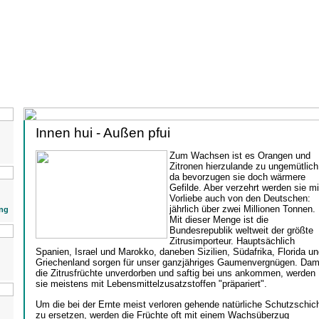
Innen hui - Außen pfui
Zum Wachsen ist es Orangen und
Zitronen hierzulande zu ungemütlich
da bevorzugen sie doch wärmere
Gefilde. Aber verzehrt werden sie mi
Vorliebe auch von den Deutschen:
jährlich über zwei Millionen Tonnen.
ng
Mit dieser Menge ist die
Bundesrepublik weltweit der größte
Zitrusimporteur. Hauptsächlich
Spanien, Israel und Marokko, daneben Sizilien, Südafrika, Florida u
Griechenland sorgen für unser ganzjähriges Gaumenvergnügen. Dam
die Zitrusfrüchte unverdorben und saftig bei uns ankommen, werden
sie meistens mit Lebensmittelzusatzstoffen "präpariert".
Um die bei der Ernte meist verloren gehende natürliche Schutzschic
zu ersetzen, werden die Früchte oft mit einem Wachsüberzug