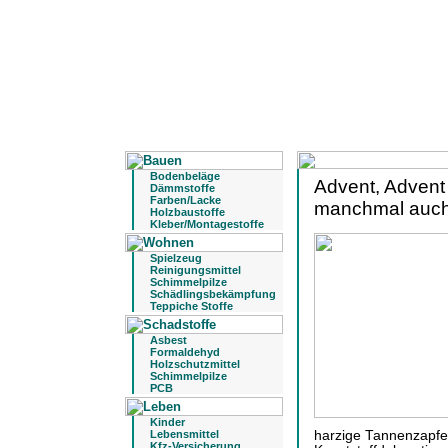
Bodenbeläge
Advent, Advent 
Dämmstoffe
Farben/Lacke
manchmal auch
Holzbaustoffe
Kleber/Montagestoffe
Spielzeug
Reinigungsmittel
Schimmelpilze
Schädlingsbekämpfung
Teppiche Stoffe
Asbest
Formaldehyd
Holzschutzmittel
Schimmelpilze
PCB
Kinder
Lebensmittel
harzige Tannenzapfen
Kfz-Versicherung