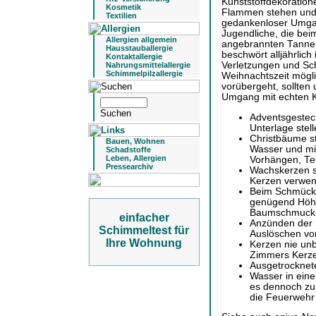
Kunststoffdekoration
Kosmetik
Flammen stehen und g
Textilien
gedankenloser Umgan
Jugendliche, die bei
Allergien allgemein
angebrannten Tannen
Hausstauballergie
beschwört alljährlic
Kontaktallergie
Verletzungen und Sc
Nahrungsmittelallergie
Schimmelpilzallergie
Weihnachtszeit mögl
vorübergeht, sollten
Umgang mit echten K
Adventsgesteck
Unterlage stell
Christbäume st
Bauen, Wohnen
Wasser und mi
Schadstoffe
Leben, Allergien
Vorhängen, Tep
Pressearchiv
Wachskerzen si
Kerzen verwe
Beim Schmück
genügend Höhe
Baumschmuck 
einfacher
Anzünden der 
Schimmeltest für
Auslöschen vo
Ihre Wohnung
Kerzen nie unb
Zimmers Kerze
Ausgetrocknet
Wasser in einem
es dennoch zu
die Feuerwehr 