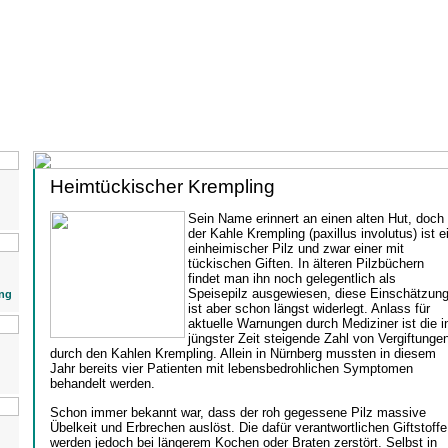
Heimtückischer Krempling
Sein Name erinnert an einen alten Hut, doch
der Kahle Krempling (paxillus involutus) ist e
einheimischer Pilz und zwar einer mit
tückischen Giften. In älteren Pilzbüchern
findet man ihn noch gelegentlich als
Speisepilz ausgewiesen, diese Einschätzun
ng
ist aber schon längst widerlegt. Anlass für
aktuelle Warnungen durch Mediziner ist die i
jüngster Zeit steigende Zahl von Vergiftunge
durch den Kahlen Krempling. Allein in Nürnberg mussten in diesem
Jahr bereits vier Patienten mit lebensbedrohlichen Symptomen
behandelt werden.
Schon immer bekannt war, dass der roh gegessene Pilz massive
Übelkeit und Erbrechen auslöst. Die dafür verantwortlichen Giftstoffe
werden jedoch bei längerem Kochen oder Braten zerstört. Selbst in