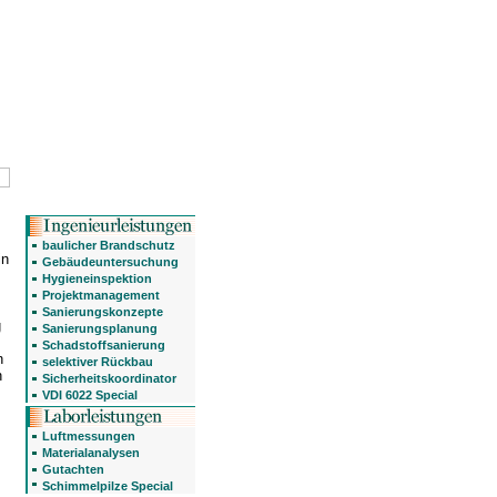
baulicher Brandschutz
in
Gebäudeuntersuchung
Hygieneinspektion
Projektmanagement
Sanierungskonzepte
g
Sanierungsplanung
Schadstoffsanierung
n
selektiver Rückbau
n
Sicherheitskoordinator
VDI 6022 Special
Luftmessungen
Materialanalysen
Gutachten
Schimmelpilze Special