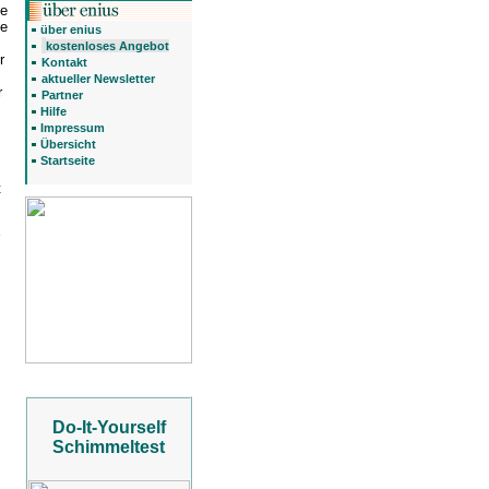
te
he
über enius
kostenloses Angebot
r
Kontakt
aktueller Newsletter
r
Partner
Hilfe
Impressum
Übersicht
Startseite
t
Do-It-Yourself
Schimmeltest