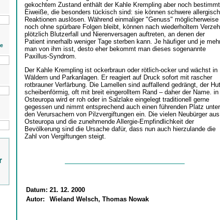
gekochtem Zustand enthält der Kahle Krempling aber noch bestimm
Eiweiße, die besonders tückisch sind: sie können schwere allergisc
Reaktionen auslösen. Während einmaliger "Genuss" möglicherweise
noch ohne spürbare Folgen bleibt, können nach wiederholtem Verzeh
plötzlich Blutzerfall und Nierenversagen auftreten, an denen der
Patient innerhalb weniger Tage sterben kann. Je häufiger und je meh
ie
man von ihm isst, desto eher bekommt man dieses sogenannte
Paxillus-Syndrom.
Der Kahle Krempling ist ockerbraun oder rötlich-ocker und wächst in
Wäldern und Parkanlagen. Er reagiert auf Druck sofort mit rascher
rotbrauner Verfärbung. Die Lamellen sind auffallend gedrängt, der Hu
scheibenförmig, oft mit breit eingerolltem Rand – daher der Name. in
Osteuropa wird er roh oder in Salzlake eingelegt traditionell gerne
gegessen und nimmt entsprechend auch einen führenden Platz unter
den Verursachern von Pilzvergiftungen ein. Die vielen Neubürger aus
Osteuropa und die zunehmende Allergie-Empfindlichkeit der
Bevölkerung sind die Ursache dafür, dass nun auch hierzulande die
Zahl von Vergiftungen steigt.
r
Datum:
21. 12. 2000
Autor:
Wieland Welsch, Thomas Nowak