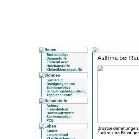
Bodenbeläge
Asthma bei Rau
Dämmstoffe
Farben/Lacke
Holzbaustoffe
Kleber/Montagestoffe
Spielzeug
Reinigungsmittel
Schimmelpilze
Schädlingsbekämpfung
Teppiche Stoffe
Asbest
Formaldehyd
Holzschutzmittel
Schimmelpilze
PCB
Brustbeklemmungen. 
Kinder
Juckreiz an Brust und
Lebensmittel
Kfz-Versicherung