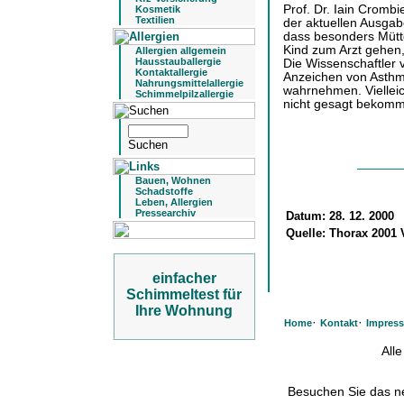
Prof. Dr. Iain Crombi
Kosmetik
Textilien
der aktuellen Ausga
dass besonders Mütte
Kind zum Arzt gehen
Allergien allgemein
Hausstauballergie
Die Wissenschaftler 
Kontaktallergie
Anzeichen von Asthma
Nahrungsmittelallergie
wahrnehmen. Vielleic
Schimmelpilzallergie
nicht gesagt bekomm
Bauen, Wohnen
Schadstoffe
Leben, Allergien
Pressearchiv
Datum:
28. 12. 2000
Quelle:
Thorax 2001 V
einfacher
Schimmeltest für
Ihre Wohnung
·
·
Home
Kontakt
Impres
All
Besuchen Sie das 