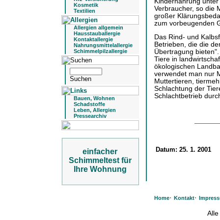
Kindernahrung unter
Kosmetik
Verbraucher, so die M
Textilien
großer Klärungsbedar
zum vorbeugenden G
Allergien allgemein
Hausstauballergie
Das Rind- und Kalbsf
Kontaktallergie
Betrieben, die die d
Nahrungsmittelallergie
Übertragung bieten".
Schimmelpilzallergie
Tiere in landwirtscha
ökologischen Landbau
verwendet man nur M
Muttertieren, tiermeh
Schlachtung der Tier
Schlachtbetrieb durc
Bauen, Wohnen
Schadstoffe
Leben, Allergien
Pressearchiv
Datum:
25. 1. 2001
einfacher
Schimmeltest für
Ihre Wohnung
·
·
Home
Kontakt
Impres
All