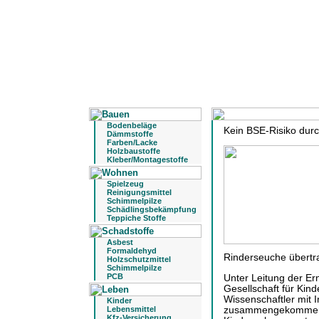
Bodenbeläge
Kein BSE-Risiko dur
Dämmstoffe
Farben/Lacke
Holzbaustoffe
Kleber/Montagestoffe
Spielzeug
Reinigungsmittel
Schimmelpilze
Schädlingsbekämpfung
Teppiche Stoffe
Asbest
Formaldehyd
Rinderseuche übertr
Holzschutzmittel
Schimmelpilze
PCB
Unter Leitung der E
Gesellschaft für Kin
Wissenschaftler mit 
Kinder
zusammengekommen, 
Lebensmittel
Kfz-Versicherung