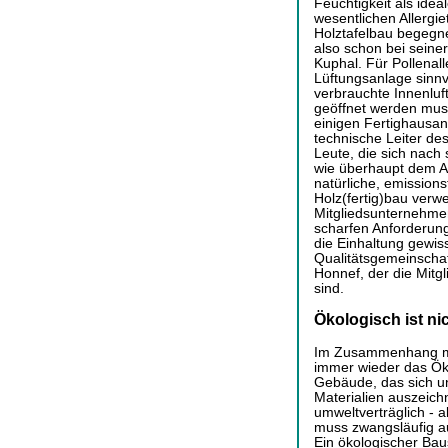
Feuchtigkeit als ide
wesentlichen Allergi
Holztafelbau begegne
also schon bei seiner 
Kuphal. Für Pollenalle
Lüftungsanlage sinnv
verbrauchte Innenluf
geöffnet werden muss
einigen Fertighausan
technische Leiter des
Leute, die sich nach
wie überhaupt dem 
natürliche, emissions
Holz(fertig)bau verw
Mitgliedsunternehmen
scharfen Anforderung
die Einhaltung gewiss
Qualitätsgemeinschaf
Honnef, der die Mit
sind.
Ökologisch ist nic
Im Zusammenhang mit
immer wieder das Öko
Gebäude, das sich un
Materialien auszeichn
umweltverträglich - a
muss zwangsläufig auc
Ein ökologischer Bau