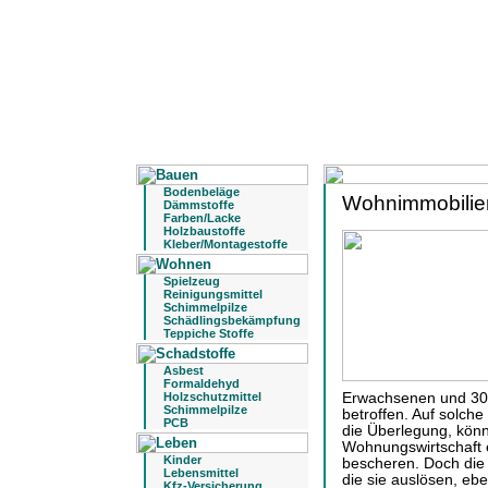
Bodenbeläge
Wohnimmobilien 
Dämmstoffe
Farben/Lacke
Holzbaustoffe
Kleber/Montagestoffe
Spielzeug
Reinigungsmittel
Schimmelpilze
Schädlingsbekämpfung
Teppiche Stoffe
Asbest
Formaldehyd
Holzschutzmittel
Erwachsenen und 30%
Schimmelpilze
betroffen. Auf solch
PCB
die Überlegung, könn
Wohnungswirtschaft
Kinder
bescheren. Doch die A
Lebensmittel
die sie auslösen, ebe
Kfz-Versicherung