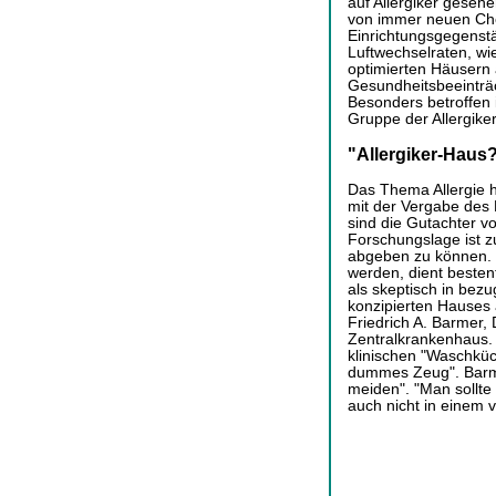
auf Allergiker gesehe
von immer neuen Che
Einrichtungsgegenstän
Luftwechselraten, wi
optimierten Häusern 
Gesundheitsbeeinträ
Besonders betroffen 
Gruppe der Allergiker
"Allergiker-Haus
Das Thema Allergie h
mit der Vergabe des 
sind die Gutachter vo
Forschungslage ist z
abgeben zu können. S
werden, dient bestenf
als skeptisch in bezug
konzipierten Hauses 
Friedrich A. Barmer, 
Zentralkrankenhaus. 
klinischen "Waschküc
dummes Zeug". Barme
meiden". "Man sollte 
auch nicht in einem 