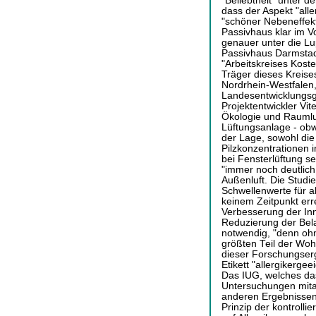
"Beliebtheit" unter d
dass der Aspekt "aller
"schöner Nebeneffekt"
Passivhaus klar im V
genauer unter die Lu
Passivhaus Darmstadt
"Arbeitskreises Koste
Träger dieses Kreise
Nordrhein-Westfalen,
Landesentwicklungs
Projektentwickler Vit
Ökologie und Raumluf
Lüftungsanlage - obwo
der Lage, sowohl die
Pilzkonzentrationen i
bei Fensterlüftung 
"immer noch deutlich
Außenluft. Die Studi
Schwellenwerte für 
keinem Zeitpunkt err
Verbesserung der Inne
Reduzierung der Bel
notwendig, "denn ohne
größten Teil der Wo
dieser Forschungse
Etikett "allergikerge
Das IUG, welches das
Untersuchungen mit
anderen Ergebnissen.
Prinzip der kontrolli