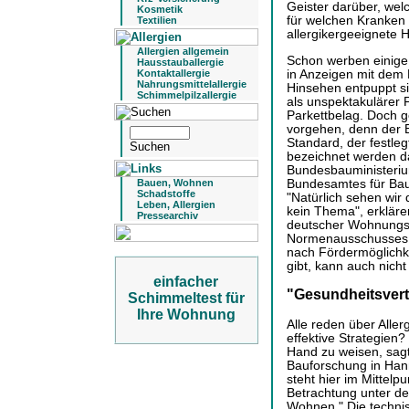
Geister darüber, wel
Kosmetik
für welchen Kranken 
Textilien
allergikergeeignete H
Allergien allgemein
Schon werben einige
Hausstauballergie
in Anzeigen mit dem P
Kontaktallergie
Nahrungsmittelallergie
Hinsehen entpuppt si
Schimmelpilzallergie
als unspektakulärer 
Parkettbelag. Doch g
vorgehen, denn der Be
Standard, der festleg
bezeichnet werden da
Bundesbauministeriu
Bundesamtes für Ba
Bauen, Wohnen
Schadstoffe
"Natürlich sehen wir
Leben, Allergien
kein Thema", erklär
Pressearchiv
deutscher Wohnungs
Normenausschusses B
nach Fördermöglichke
gibt, kann auch nich
einfacher
"Gesundheitsvertr
Schimmeltest für
Ihre Wohnung
Alle reden über Aller
effektive Strategien?
Hand zu weisen, sagt
Bauforschung in Han
steht hier im Mittelp
Betrachtung unter de
Wohnen." Die technis