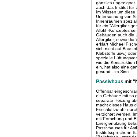
gänzlich ungeeignet.
auch das Institut für
Im Wissen um diese P
Untersuchung von Sc
Innenräumen spezialis
für ein "Allergiker-ge
Allökh-Konzeptes sei
Gebäuden auch die U
Allergiker, sowie di
erklärt Michael Fisch
sich nicht auf Bausto
Klebstoffe usw.) ode
spezielle Lüftungsvo
wie die Konstruktion
ein, hat also eine ga
gesund - im Sinn.
Passivhaus
mit "
Offenbar eingeschrän
ein Gebäude mit so 
separate Heizung über
macht dieses Haus die
Frischluftzufuhr durc
verzichtet werden. Im
mit Forschung und En
Energienutzung befas
Passivhauses für Ast
Institutssprecherin 