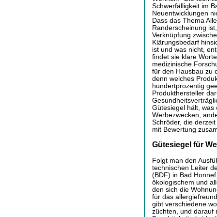
Schwerfälligkeit im 
Neuentwicklungen nich
Dass das Thema Aller
Randerscheinung ist,
Verknüpfung zwische
Klärungsbedarf hinsi
ist und was nicht, ent
findet sie klare Wort
medizinische Forschu
für den Hausbau zu d
denn welches Produk
hundertprozentig gee
Produkthersteller da
Gesundheitsverträgli
Gütesiegel hält, was
Werbezwecken, ander
Schröder, die derzeit
mit Bewertung zusam
Gütesiegel für We
Folgt man den Ausfü
technischen Leiter 
(BDF) in Bad Honnef,
ökologischem und al
den sich die Wohnung
für das allergiefreun
gibt verschiedene woh
züchten, und darauf 