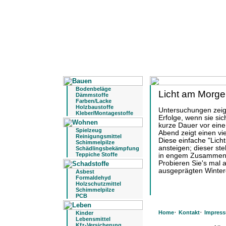
Bodenbeläge
Licht am Morge
Dämmstoffe
Farben/Lacke
Holzbaustoffe
Untersuchungen zeig
Kleber/Montagestoffe
Erfolge, wenn sie sic
kurze Dauer vor eine
Spielzeug
Abend zeigt einen vie
Reinigungsmittel
Diese einfache "Lich
Schimmelpilze
ansteigen; dieser st
Schädlingsbekämpfung
Teppiche Stoffe
in engem Zusammen
Probieren Sie's mal a
ausgeprägten Winter
Asbest
Formaldehyd
Holzschutzmittel
Schimmelpilze
PCB
·
·
Home
Kontakt
Impres
Kinder
Lebensmittel
Kfz-Versicherung