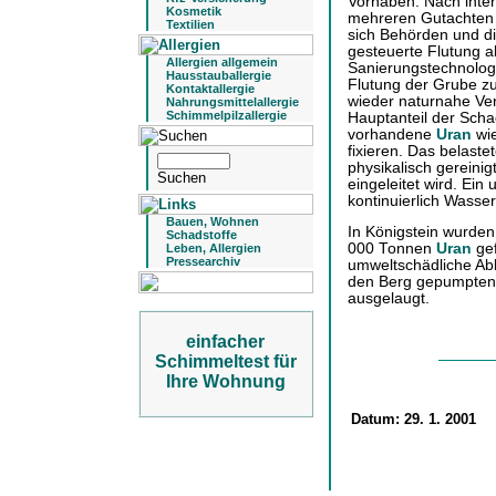
Vorhaben. Nach inte
Kosmetik
mehreren Gutachten 
Textilien
sich Behörden und d
gesteuerte Flutung al
Allergien allgemein
Sanierungstechnologie
Hausstauballergie
Flutung der Grube zu 
Kontaktallergie
wieder naturnahe Ver
Nahrungsmittelallergie
Schimmelpilzallergie
Hauptanteil der Scha
vorhandene
Uran
wie
fixieren. Das belast
physikalisch gereinigt
eingeleitet wird. Ei
kontinuierlich Wasser
Bauen, Wohnen
In Königstein wurde
Schadstoffe
000 Tonnen
Uran
gef
Leben, Allergien
Pressearchiv
umweltschädliche Abb
den Berg gepumpten
ausgelaugt.
einfacher
Schimmeltest für
Ihre Wohnung
Datum:
29. 1. 2001