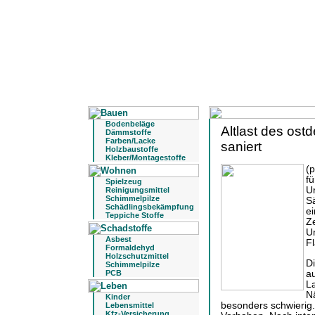
Bodenbeläge
Altlast des os
Dämmstoffe
Farben/Lacke
saniert
Holzbaustoffe
Kleber/Montagestoffe
(p
fü
Spielzeug
U
Reinigungsmittel
Schimmelpilze
S
Schädlingsbekämpfung
e
Teppiche Stoffe
Ze
Um
Asbest
Fl
Formaldehyd
Holzschutzmittel
Di
Schimmelpilze
a
PCB
L
Nä
Kinder
besonders schwierig. 
Lebensmittel
Kfz-Versicherung