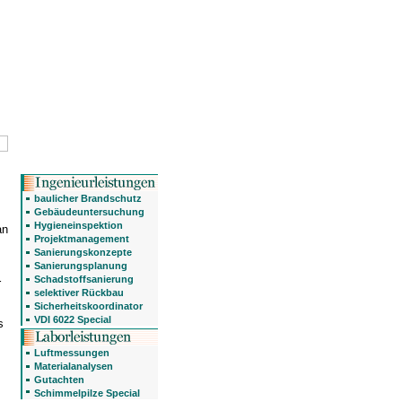
baulicher Brandschutz
Gebäudeuntersuchung
Hygieneinspektion
an
Projektmanagement
Sanierungskonzepte
Sanierungsplanung
Schadstoffsanierung
r
selektiver Rückbau
Sicherheitskoordinator
VDI 6022 Special
s
Luftmessungen
Materialanalysen
Gutachten
Schimmelpilze Special