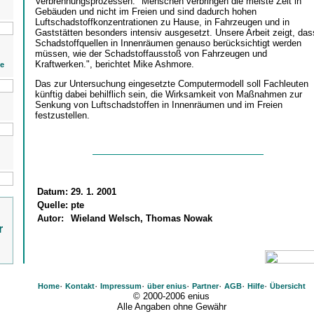
Verbrennungsprozessen. "Menschen verbringen die meiste Zeit in
Gebäuden und nicht im Freien und sind dadurch hohen
Luftschadstoffkonzentrationen zu Hause, in Fahrzeugen und in
Gaststätten besonders intensiv ausgesetzt. Unsere Arbeit zeigt, das
Schadstoffquellen in Innenräumen genauso berücksichtigt werden
müssen, wie der Schadstoffausstoß von Fahrzeugen und
Kraftwerken.", berichtet Mike Ashmore.
ie
Das zur Untersuchung eingesetzte Computermodell soll Fachleuten
künftig dabei behilflich sein, die Wirksamkeit von Maßnahmen zur
Senkung von Luftschadstoffen in Innenräumen und im Freien
festzustellen.
Datum:
29. 1. 2001
Quelle:
pte
Autor:
Wieland Welsch, Thomas Nowak
r
·
·
·
·
·
·
·
Home
Kontakt
Impressum
über enius
Partner
AGB
Hilfe
Übersicht
© 2000-2006 enius
Alle Angaben ohne Gewähr