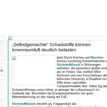
„Selbstgemachte“ Schadstoffe können
Innenraumluft deutlich belasten
(pte) Durch Kochen und
Rauchen
können kurzfristig Konzentrationen 
Stickstoffdioxid
in Wohnungen
auftreten, die wesentlich größer sind
ng
als im Freien. Das stellten Mike
Ashmore und sein Forscherteam de
britischen University of Bradford mit
Hilfe eines speziellen
Computermodells fest. Dabei lag da
Schadstoffniveau umso höher, je geringer der Luftaustausch im
Gebäude war. Besonders bei Energiesparhäusern mit guter
Wärmedämmung ist das häufig der Fall.
Stickstoffdioxid
entsteht als Folgeprodukt bei