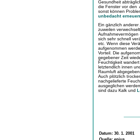
Gesundheit abträglich
die Fenster vor den 
sonst können Proble
unbedacht erneuer
Ein gänzlich anderer
zuweilen verwechselt 
Aufnahmevermögen de
sich sehr schnell ve
etc. Wenn diese Ver
aufgenommen werden 
Vorteil. Die aufgen
gegebener Zeit wied
Feuchtigkeit wandert
letztendlich innen un
Raumluft abgegeben 
Auch plötzlich trocke
nachgelieferte Feuch
ausgeglichen werden
sind dazu Kalk und
L
Datum:
30. 1. 2001
Quelle:
enius