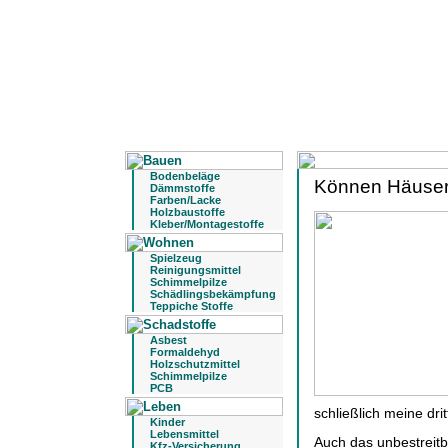
Bodenbeläge
Können Häuser
Dämmstoffe
Farben/Lacke
Holzbaustoffe
Kleber/Montagestoffe
Spielzeug
Reinigungsmittel
Schimmelpilze
Schädlingsbekämpfung
Teppiche Stoffe
Asbest
Formaldehyd
Holzschutzmittel
Schimmelpilze
PCB
schließlich meine drit
Kinder
Lebensmittel
Auch das unbestreitb
Kfz-Versicherung