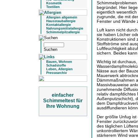
Schimmelproblemen w
Kosmetik
Textilien
begründet. Hier lieg
eigentlich wesentlic
zugrunde, die mit d
Allergien allgemein
Fenster und Wände z
Hausstauballergie
Kontaktallergie
Nahrungsmittelallergie
Luft kann nicht durc
Schimmelpilzallergie
sie haben Löcher ode
Konstruktionen sind 
Stoffströme sind aus
Luftfeuchtigkeit abzu
sichern. Beides kann
Wichtig ist durchaus,
Bauen, Wohnen
Schadstoffe
Wasserdampfmoleküle
Leben, Allergien
Nässe aus der Bauze
Pressearchiv
Mauerwerk abtrockne
Dämmmaßnahmen aber
Massivbauweise anko
zunehmende Diffusion
relativ dampfdichtes
einfacher
Außenputzschicht), d
Schimmeltest für
dem Dampfdruckverla
Ihre Wohnung
ausdiffundieren könn
Der größte Unfug ist 
Fenster zurückzuwüns
des täglichen Lüftens
unkontrolliertem Wär
stärkerem Wind ware