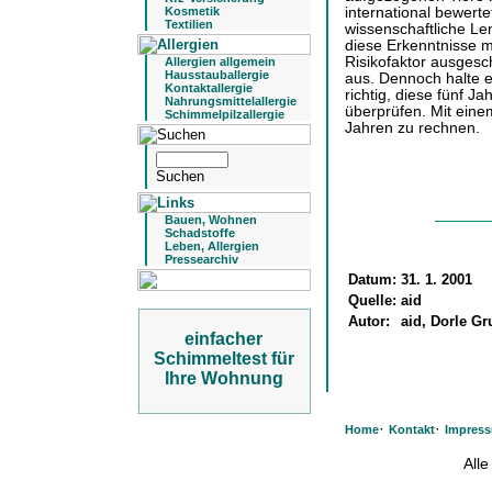
Kosmetik
international bewerte
Textilien
wissenschaftliche Le
diese Erkenntnisse m
Risikofaktor ausgesc
Allergien allgemein
Hausstauballergie
aus. Dennoch halte e
Kontaktallergie
richtig, diese fünf J
Nahrungsmittelallergie
überprüfen. Mit einem
Schimmelpilzallergie
Jahren zu rechnen.
Bauen, Wohnen
Schadstoffe
Leben, Allergien
Pressearchiv
Datum:
31. 1. 2001
Quelle:
aid
Autor:
aid, Dorle G
einfacher
Schimmeltest für
Ihre Wohnung
·
·
Home
Kontakt
Impres
All