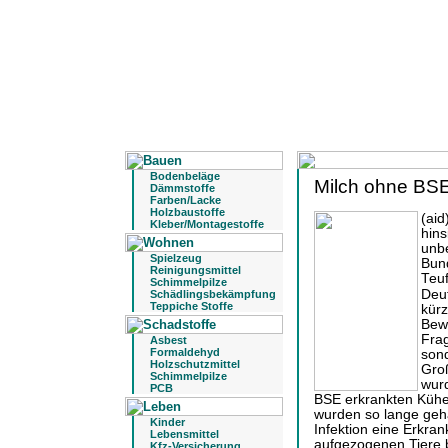
Bodenbeläge
Milch ohne BSE
Dämmstoffe
Farben/Lacke
Holzbaustoffe
(aid
Kleber/Montagestoffe
hins
unbe
Spielzeug
Bund
Reinigungsmittel
Teuf
Schimmelpilze
Deut
Schädlingsbekämpfung
Teppiche Stoffe
kürz
Bewe
Frag
Asbest
Formaldehyd
sond
Holzschutzmittel
Groß
Schimmelpilze
wurd
PCB
BSE erkrankten Kühe
wurden so lange geha
Kinder
Infektion eine Erkran
Lebensmittel
aufgezogenen Tiere b
Kfz-Versicherung