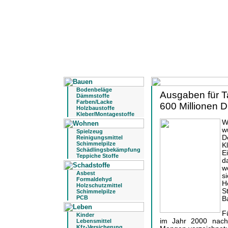
Bodenbeläge
Ausgaben für 
Dämmstoffe
Farben/Lacke
600 Millionen D
Holzbaustoffe
Kleber/Montagestoffe
W
w
Spielzeug
D
Reinigungsmittel
Schimmelpilze
K
Schädlingsbekämpfung
E
Teppiche Stoffe
d
w
Asbest
s
Formaldehyd
H
Holzschutzmittel
S
Schimmelpilze
PCB
B
F
Kinder
im Jahr 2000 nachs
Lebensmittel
Kfz-Versicherung