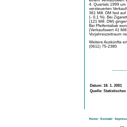
einem Verkaufswert v
4. Quartals 1999 um 
versteuerten Verkaufs
361 Mill. DM fast au
(- 0,1 %). Bei Zigare
(121 Mill. DM) ginge
Bei Pfeifentabak wur
(Verkaufswert 41 Mi
Vorjahreszeitraum regi
Weitere Auskünfte er
(0611) 75-2380.
Datum:
18. 1. 2001
Quelle:
Statistische
·
·
Home
Kontakt
Impres