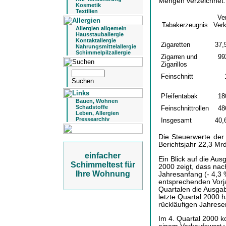
Mengen verzeichnet:
Kosmetik
Textilien
Ve
Tabakerzeugnis
Verk
Allergien allgemein
Hausstauballergie
Kontaktallergie
Zigaretten
37,
Nahrungsmittelallergie
Schimmelpilzallergie
Zigarren und
99
Zigarillos
Feinschnitt
Pfeifentabak
18
Bauen, Wohnen
Schadstoffe
Feinschnittrollen
48
Leben, Allergien
Pressearchiv
Insgesamt
40,
Die Steuerwerte der
Berichtsjahr 22,3 Mrd
einfacher
Ein Blick auf die Au
Schimmeltest für
2000 zeigt, dass na
Ihre Wohnung
Jahresanfang (- 4,3
entsprechenden Vorja
Quartalen die Ausgab
letzte Quartal 2000 
rückläufigen Jahrese
Im 4. Quartal 2000 ko